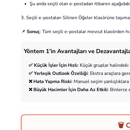
Şu anda seçili olan e-postadan itibaren aşağıdaki
3. Seçili e-postaları Silinen Öğeler klasörüne taşımak
📌
Sonuç
: Tüm seçili e-postalar mevcut klasörden hızlı
Yöntem 1'in Avantajları ve Dezavantajla
✅ Küçük İşler İçin Hızlı
: Küçük gruplar halindeki e
✅ Yerleşik Outlook Özelliği
: Ekstra araçlara ger
❌ Hata Yapma Riski
: Manuel seçim yanlışlıklara 
❌ Büyük Hacimler İçin Daha Az Etkili
: Binlerce
🗑️ 