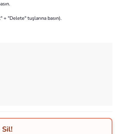
asın.
" + "Delete" tuşlarına basın).
 Sil!