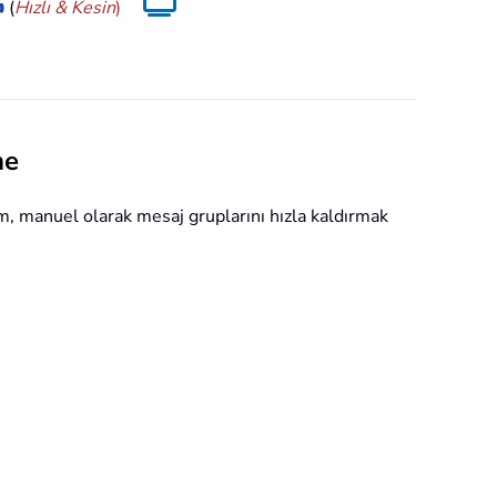

(
Hızlı & Kesin
)
me
em, manuel olarak mesaj gruplarını hızla kaldırmak