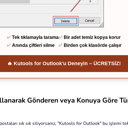
✅
Tek tıklamayla tarama
✅
Bir adet temiz kopya korur
✅
Anında çiftleri silme
✅
Birden çok klasörde çalışır
🔥 Kutools for Outlook'u Deneyin – ÜCRETSİZ!
ullanarak Gönderen veya Konuya Göre Tü
aları sık sık siliyorsanız, "Kutools for Outlook" bu işlemi tek 