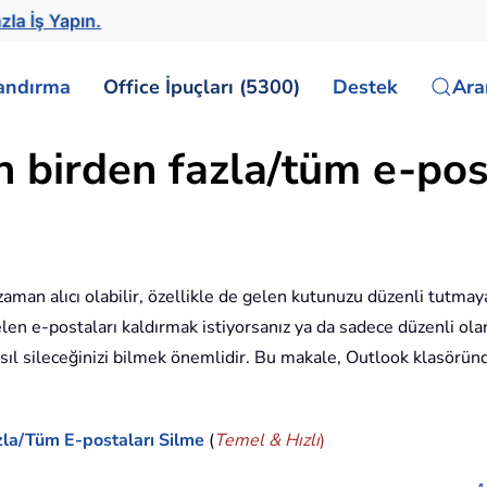
zla İş Yapın.
landırma
Office İpuçları (5300)
Destek
Ar
birden fazla/tüm e-posta
 zaman alıcı olabilir, özellikle de gelen kutunuzu düzenli tutm
elen e-postaları kaldırmak istiyorsanız ya da sadece düzenli ol
asıl sileceğinizi bilmek önemlidir. Bu makale, Outlook klasöründ
zla/Tüm E-postaları Silme
(
Temel & Hızlı
)