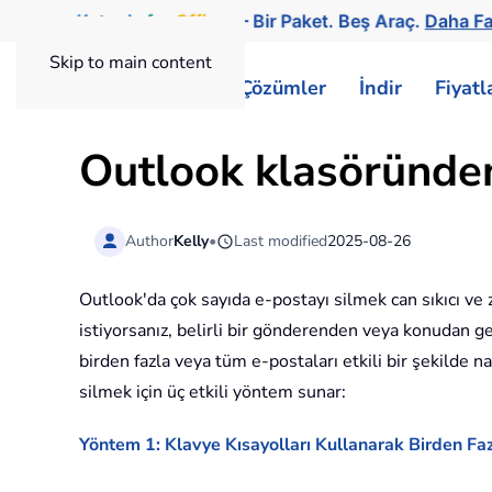
Kutools
for
Office
— Bir Paket. Beş Araç.
Daha Fa
Skip to main content
ExtendOffice
Çözümler
İndir
Fiyat
Outlook klasöründen 
Author
Kelly
•
Last modified
2025-08-26
Outlook'da çok sayıda e-postayı silmek can sıkıcı ve
istiyorsanız, belirli bir gönderenden veya konudan g
birden fazla veya tüm e-postaları etkili bir şekilde n
silmek için üç etkili yöntem sunar:
Yöntem 1: Klavye Kısayolları Kullanarak Birden Fa