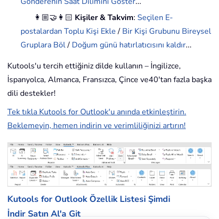
Gönderenin Saat Dilimini Göster
...
👩🏼‍🤝‍👩🏻
Kişiler & Takvim
:
Seçilen E-
postalardan Toplu Kişi Ekle
/
Bir Kişi Grubunu Bireysel
Gruplara Böl
/
Doğum günü hatırlatıcısını kaldır
...
Kutools'u tercih ettiğiniz dilde kullanın – İngilizce,
İspanyolca, Almanca, Fransızca, Çince ve40'tan fazla başka
dili destekler!
Tek tıkla Kutools for Outlook'u anında etkinleştirin.
Beklemeyin, hemen indirin ve verimliliğinizi artırın!
Kutools for Outlook Özellik Listesi
Şimdi
İndir
Satın Al'a Git