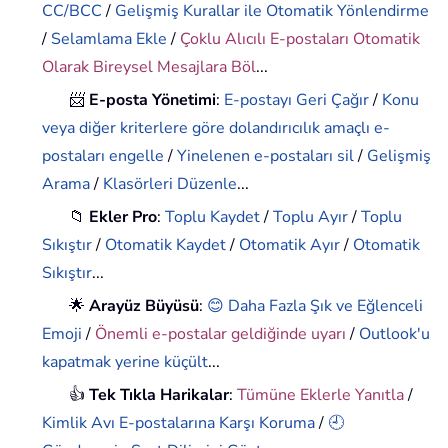
CC/BCC
/
Gelişmiş Kurallar ile Otomatik Yönlendirme
/
Selamlama Ekle
/
Çoklu Alıcılı E-postaları Otomatik
Olarak Bireysel Mesajlara Böl
...
📨
E-posta Yönetimi
:
E-postayı Geri Çağır
/
Konu
veya diğer kriterlere göre dolandırıcılık amaçlı e-
postaları engelle
/
Yinelenen e-postaları sil
/
Gelişmiş
Arama
/
Klasörleri Düzenle
...
📁
Ekler Pro
:
Toplu Kaydet
/
Toplu Ayır
/
Toplu
Sıkıştır
/
Otomatik Kaydet
/
Otomatik Ayır
/
Otomatik
Sıkıştır
...
🌟
Arayüz Büyüsü
:
😊 Daha Fazla Şık ve Eğlenceli
Emoji
/
Önemli e-postalar geldiğinde uyarı
/
Outlook'u
kapatmak yerine küçült
...
👍
Tek Tıkla Harikalar
:
Tümüne Eklerle Yanıtla
/
Kimlik Avı E-postalarına Karşı Koruma
/
🕘