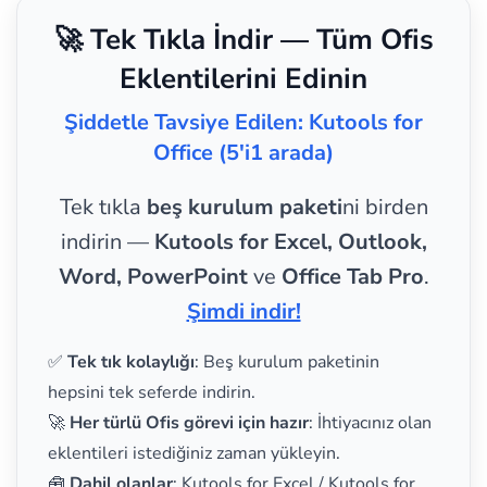
🚀 Tek Tıkla İndir — Tüm Ofis
Eklentilerini Edinin
Şiddetle Tavsiye Edilen: Kutools for
Office (5'i1 arada)
Tek tıkla
beş kurulum paketi
ni birden
indirin —
Kutools for Excel, Outlook,
Word, PowerPoint
ve
Office Tab Pro
.
Şimdi indir!
✅
Tek tık kolaylığı
: Beş kurulum paketinin
hepsini tek seferde indirin.
🚀
Her türlü Ofis görevi için hazır
: İhtiyacınız olan
eklentileri istediğiniz zaman yükleyin.
🧰
Dahil olanlar
: Kutools for Excel / Kutools for