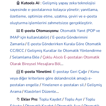
🤖
Kutools AI
:
Gelişmiş yapay zeka teknolojisi
sayesinde e-postalarınızı kolayca yönetir; yanıtlama,
özetleme, optimize etme, uzatma, çeviri ve e-posta
oluşturma işlemlerini zahmetsizce gerçekleştirir.
📧
E-posta Otomasyonu
:
Otomatik Yanıt (POP ve
IMAP için kullanılabilir)
/
E-posta Gönderimini
Zamanla
/
E-posta Gönderirken Kurala Göre Otomatik
CC/BCC
/
Gelişmiş Kurallar ile Otomatik Yönlendirme
/
Selamlama Ekle
/
Çoklu Alıcılı E-postaları Otomatik
Olarak Bireysel Mesajlara Böl
...
📨
E-posta Yönetimi
:
E-postayı Geri Çağır
/
Konu
veya diğer kriterlere göre dolandırıcılık amaçlı e-
postaları engelle
/
Yinelenen e-postaları sil
/
Gelişmiş
Arama
/
Klasörleri Düzenle
...
📁
Ekler Pro
:
Toplu Kaydet
/
Toplu Ayır
/
Toplu
Sıkıştır
/
Otomatik Kaydet
/
Otomatik Ayır
/
Otomatik