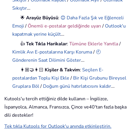
Sıkıştır
...
🌟
Arayüz Büyüsü
:
😊 Daha Fazla Şık ve Eğlenceli
Emoji
/
Önemli e-postalar geldiğinde uyarı
/
Outlook'u
kapatmak yerine küçült
...
👍
Tek Tıkla Harikalar
:
Tümüne Eklerle Yanıtla
/
Kimlik Avı E-postalarına Karşı Koruma
/
🕘
Gönderenin Saat Dilimini Göster
...
👩🏼‍🤝‍👩🏻
Kişiler & Takvim
:
Seçilen E-
postalardan Toplu Kişi Ekle
/
Bir Kişi Grubunu Bireysel
Gruplara Böl
/
Doğum günü hatırlatıcısını kaldır
...
Kutools'u tercih ettiğiniz dilde kullanın – İngilizce,
İspanyolca, Almanca, Fransızca, Çince ve40'tan fazla başka
dili destekler!
Tek tıkla Kutools for Outlook'u anında etkinleştirin.