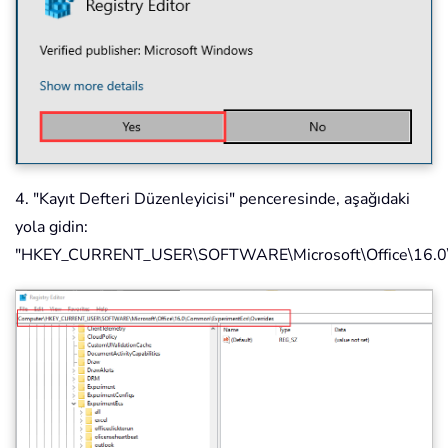
4. "Kayıt Defteri Düzenleyicisi" penceresinde, aşağıdaki
yola gidin:
"HKEY_CURRENT_USER\SOFTWARE\Microsoft\Office\16.0\