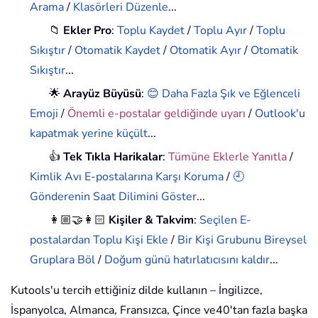
Arama
/
Klasörleri Düzenle
...
📁
Ekler Pro
:
Toplu Kaydet
/
Toplu Ayır
/
Toplu
Sıkıştır
/
Otomatik Kaydet
/
Otomatik Ayır
/
Otomatik
Sıkıştır
...
🌟
Arayüz Büyüsü
:
😊 Daha Fazla Şık ve Eğlenceli
Emoji
/
Önemli e-postalar geldiğinde uyarı
/
Outlook'u
kapatmak yerine küçült
...
👍
Tek Tıkla Harikalar
:
Tümüne Eklerle Yanıtla
/
Kimlik Avı E-postalarına Karşı Koruma
/
🕘
Gönderenin Saat Dilimini Göster
...
👩🏼‍🤝‍👩🏻
Kişiler & Takvim
:
Seçilen E-
postalardan Toplu Kişi Ekle
/
Bir Kişi Grubunu Bireysel
Gruplara Böl
/
Doğum günü hatırlatıcısını kaldır
...
Kutools'u tercih ettiğiniz dilde kullanın – İngilizce,
İspanyolca, Almanca, Fransızca, Çince ve40'tan fazla başka