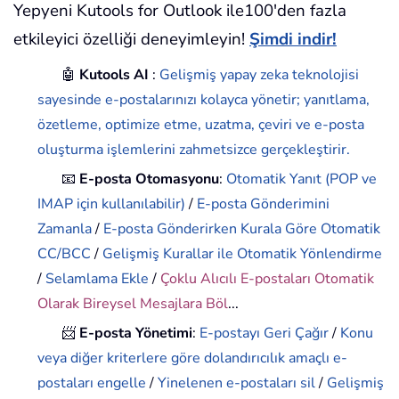
Yepyeni Kutools for Outlook ile100'den fazla
etkileyici özelliği deneyimleyin!
Şimdi indir!
🤖
Kutools AI
:
Gelişmiş yapay zeka teknolojisi
sayesinde e-postalarınızı kolayca yönetir; yanıtlama,
özetleme, optimize etme, uzatma, çeviri ve e-posta
oluşturma işlemlerini zahmetsizce gerçekleştirir.
📧
E-posta Otomasyonu
:
Otomatik Yanıt (POP ve
IMAP için kullanılabilir)
/
E-posta Gönderimini
Zamanla
/
E-posta Gönderirken Kurala Göre Otomatik
CC/BCC
/
Gelişmiş Kurallar ile Otomatik Yönlendirme
/
Selamlama Ekle
/
Çoklu Alıcılı E-postaları Otomatik
Olarak Bireysel Mesajlara Böl
...
📨
E-posta Yönetimi
:
E-postayı Geri Çağır
/
Konu
veya diğer kriterlere göre dolandırıcılık amaçlı e-
postaları engelle
/
Yinelenen e-postaları sil
/
Gelişmiş