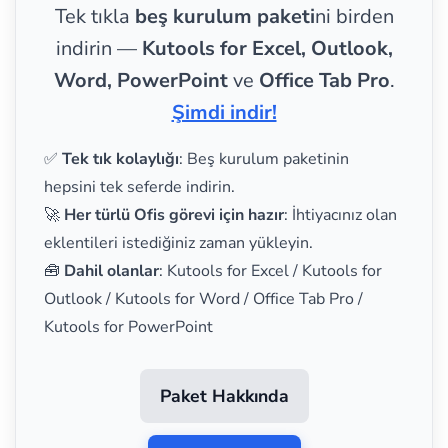
Tek tıkla
beş kurulum paketi
ni birden
indirin —
Kutools for Excel, Outlook,
Word, PowerPoint
ve
Office Tab Pro
.
Şimdi indir!
✅
Tek tık kolaylığı
: Beş kurulum paketinin
hepsini tek seferde indirin.
🚀
Her türlü Ofis görevi için hazır
: İhtiyacınız olan
eklentileri istediğiniz zaman yükleyin.
🧰
Dahil olanlar
: Kutools for Excel / Kutools for
Outlook / Kutools for Word / Office Tab Pro /
Kutools for PowerPoint
Paket Hakkında