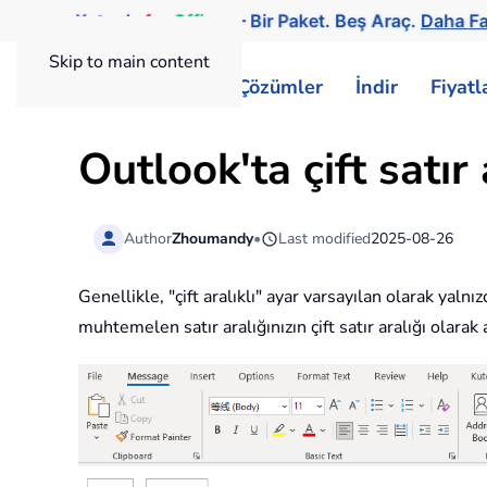
Kutools
for
Office
— Bir Paket. Beş Araç.
Daha Fa
Skip to main content
ExtendOffice
Çözümler
İndir
Fiyat
Outlook'ta çift satır 
Author
Zhoumandy
•
Last modified
2025-08-26
Genellikle, "çift aralıklı" ayar varsayılan olarak yaln
muhtemelen satır aralığınızın çift satır aralığı olarak 