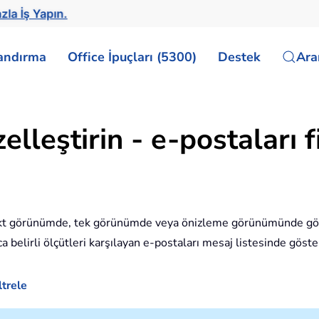
zla İş Yapın.
landırma
Office İpuçları (5300)
Destek
Ar
leştirin - e-postaları fi
kt görünümde, tek görünümde veya önizleme görünümünde görü
zca belirli ölçütleri karşılayan e-postaları mesaj listesinde göster
ltrele