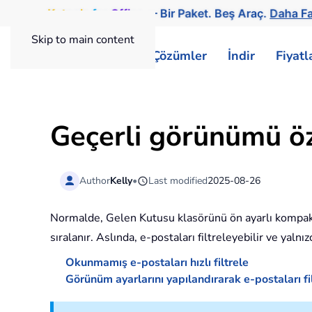
Kutools
for
Office
— Bir Paket. Beş Araç.
Daha Fa
Skip to main content
ExtendOffice
Çözümler
İndir
Fiyat
Geçerli görünümü özel
Author
Kelly
•
Last modified
2025-08-26
Normalde, Gelen Kutusu klasörünü ön ayarlı kompa
sıralanır. Aslında, e-postaları filtreleyebilir ve yalnı
Okunmamış e-postaları hızlı filtrele
Görünüm ayarlarını yapılandırarak e-postaları fi