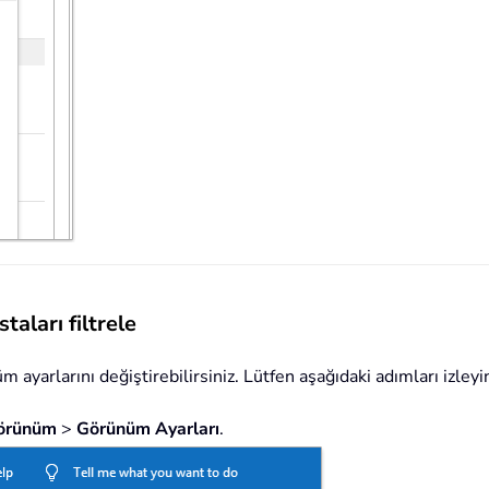
aları filtrele
m ayarlarını değiştirebilirsiniz. Lütfen aşağıdaki adımları izleyi
örünüm
>
Görünüm Ayarları
.