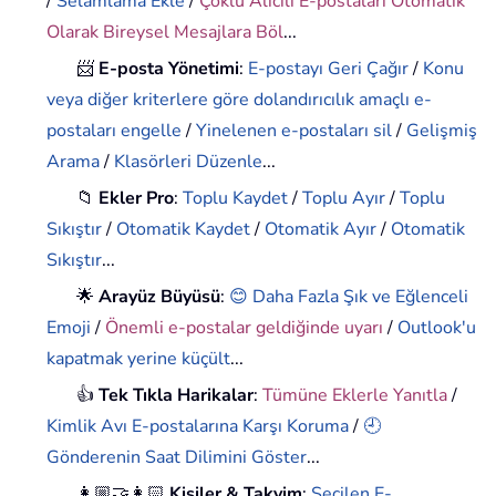
/
Selamlama Ekle
/
Çoklu Alıcılı E-postaları Otomatik
Olarak Bireysel Mesajlara Böl
...
📨
E-posta Yönetimi
:
E-postayı Geri Çağır
/
Konu
veya diğer kriterlere göre dolandırıcılık amaçlı e-
postaları engelle
/
Yinelenen e-postaları sil
/
Gelişmiş
Arama
/
Klasörleri Düzenle
...
📁
Ekler Pro
:
Toplu Kaydet
/
Toplu Ayır
/
Toplu
Sıkıştır
/
Otomatik Kaydet
/
Otomatik Ayır
/
Otomatik
Sıkıştır
...
🌟
Arayüz Büyüsü
:
😊 Daha Fazla Şık ve Eğlenceli
Emoji
/
Önemli e-postalar geldiğinde uyarı
/
Outlook'u
kapatmak yerine küçült
...
👍
Tek Tıkla Harikalar
:
Tümüne Eklerle Yanıtla
/
Kimlik Avı E-postalarına Karşı Koruma
/
🕘
Gönderenin Saat Dilimini Göster
...
👩🏼‍🤝‍👩🏻
Kişiler & Takvim
:
Seçilen E-