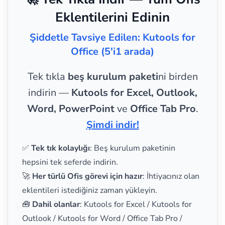
Eklentilerini Edinin
Şiddetle Tavsiye Edilen: Kutools for
Office (5'i1 arada)
Tek tıkla
beş kurulum paketi
ni birden
indirin —
Kutools for Excel, Outlook,
Word, PowerPoint
ve
Office Tab Pro
.
Şimdi indir!
✅
Tek tık kolaylığı
: Beş kurulum paketinin
hepsini tek seferde indirin.
🚀
Her türlü Ofis görevi için hazır
: İhtiyacınız olan
eklentileri istediğiniz zaman yükleyin.
🧰
Dahil olanlar
: Kutools for Excel / Kutools for
Outlook / Kutools for Word / Office Tab Pro /