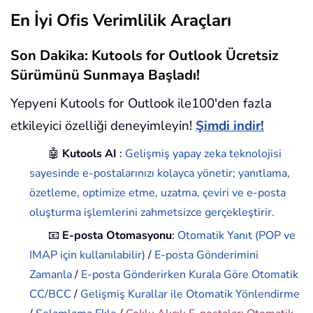
En İyi Ofis Verimlilik Araçları
Son Dakika: Kutools for Outlook Ücretsiz
Sürümünü Sunmaya Başladı!
Yepyeni Kutools for Outlook ile100'den fazla
etkileyici özelliği deneyimleyin!
Şimdi indir!
🤖
Kutools AI
:
Gelişmiş yapay zeka teknolojisi
sayesinde e-postalarınızı kolayca yönetir; yanıtlama,
özetleme, optimize etme, uzatma, çeviri ve e-posta
oluşturma işlemlerini zahmetsizce gerçekleştirir.
📧
E-posta Otomasyonu
:
Otomatik Yanıt (POP ve
IMAP için kullanılabilir)
/
E-posta Gönderimini
Zamanla
/
E-posta Gönderirken Kurala Göre Otomatik
CC/BCC
/
Gelişmiş Kurallar ile Otomatik Yönlendirme