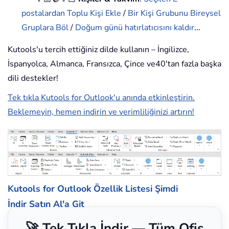
postalardan Toplu Kişi Ekle
/
Bir Kişi Grubunu Bireysel
Gruplara Böl
/
Doğum günü hatırlatıcısını kaldır
...
Kutools'u tercih ettiğiniz dilde kullanın – İngilizce,
İspanyolca, Almanca, Fransızca, Çince ve40'tan fazla başka
dili destekler!
Tek tıkla Kutools for Outlook'u anında etkinleştirin.
Beklemeyin, hemen indirin ve verimliliğinizi artırın!
Kutools for Outlook Özellik Listesi
Şimdi
İndir
Satın Al'a Git
🚀 Tek Tıkla İndir — Tüm Ofis