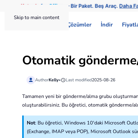
Kutools
for
Office
— Bir Paket. Beş Araç.
Daha Fa
Skip to main content
ExtendOffice
Çözümler
İndir
Fiyat
Otomatik gönderme/
Author
Kelly
•
Last modified
2025-08-26
Tamamen yeni bir gönderme/alma grubu oluşturmanın 
oluşturabilirsiniz. Bu öğretici, otomatik gönderme/al
Not
: Bu öğretici, Windows 10'daki Microsoft Outl
(Exchange, IMAP veya POP), Microsoft Outlook sürü