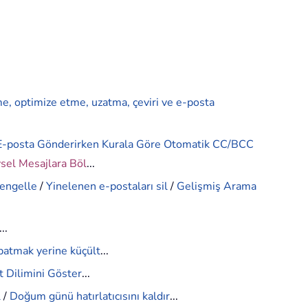
me, optimize etme, uzatma, çeviri ve e-posta
E-posta Gönderirken Kurala Göre Otomatik CC/BCC
ysel Mesajlara Böl
...
 engelle
/
Yinelenen e-postaları sil
/
Gelişmiş Arama
...
patmak yerine küçült
...
 Dilimini Göster
...
l
/
Doğum günü hatırlatıcısını kaldır
...