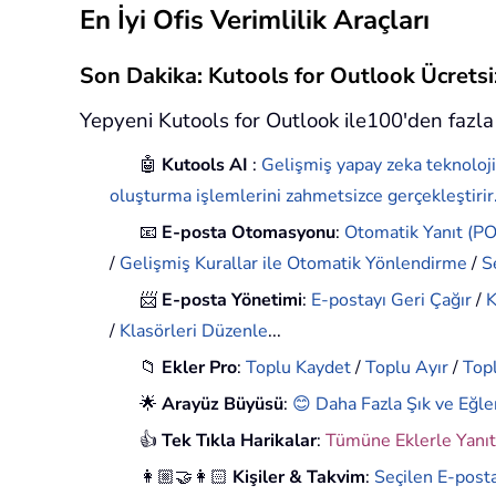
En İyi Ofis Verimlilik Araçları
Son Dakika: Kutools for Outlook Ücret
Yepyeni Kutools for Outlook ile100'den fazla 
🤖
Kutools AI
:
Gelişmiş yapay zeka teknoloji
oluşturma işlemlerini zahmetsizce gerçekleştirir
📧
E-posta Otomasyonu
:
Otomatik Yanıt (POP
/
Gelişmiş Kurallar ile Otomatik Yönlendirme
/
S
📨
E-posta Yönetimi
:
E-postayı Geri Çağır
/
K
/
Klasörleri Düzenle
...
📁
Ekler Pro
:
Toplu Kaydet
/
Toplu Ayır
/
Topl
🌟
Arayüz Büyüsü
:
😊 Daha Fazla Şık ve Eğle
👍
Tek Tıkla Harikalar
:
Tümüne Eklerle Yanıt
👩🏼‍🤝‍👩🏻
Kişiler & Takvim
:
Seçilen E-posta