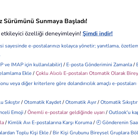
siz Sürümünü Sunmaya Başladı!
etkileyici özelliği deneyimleyin!
Şimdi indir!
si sayesinde e-postalarınızı kolayca yönetir; yanıtlama, özetle
.
 ve IMAP için kullanılabilir)
/
E-posta Gönderimini Zamanla
/
elamlama Ekle
/
Çoklu Alıcılı E-postaları Otomatik Olarak Bire
onu veya diğer kriterlere göre dolandırıcılık amaçlı e-postaları
u Sıkıştır
/
Otomatik Kaydet
/
Otomatik Ayır
/
Otomatik Sıkıştır
nceli Emoji
/
Önemli e-postalar geldiğinde uyarı
/
Outlook'u ka
la
/
Kimlik Avı E-postalarına Karşı Koruma
/
🕘 Gönderenin Saat
lardan Toplu Kişi Ekle
/
Bir Kişi Grubunu Bireysel Gruplara Bö