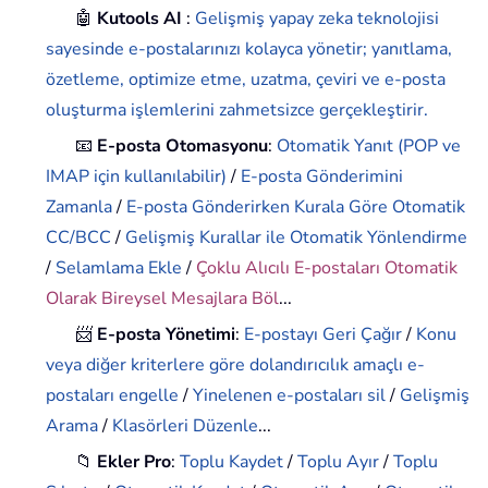
🤖
Kutools AI
:
Gelişmiş yapay zeka teknolojisi
sayesinde e-postalarınızı kolayca yönetir; yanıtlama,
özetleme, optimize etme, uzatma, çeviri ve e-posta
oluşturma işlemlerini zahmetsizce gerçekleştirir.
📧
E-posta Otomasyonu
:
Otomatik Yanıt (POP ve
IMAP için kullanılabilir)
/
E-posta Gönderimini
Zamanla
/
E-posta Gönderirken Kurala Göre Otomatik
CC/BCC
/
Gelişmiş Kurallar ile Otomatik Yönlendirme
/
Selamlama Ekle
/
Çoklu Alıcılı E-postaları Otomatik
Olarak Bireysel Mesajlara Böl
...
📨
E-posta Yönetimi
:
E-postayı Geri Çağır
/
Konu
veya diğer kriterlere göre dolandırıcılık amaçlı e-
postaları engelle
/
Yinelenen e-postaları sil
/
Gelişmiş
Arama
/
Klasörleri Düzenle
...
📁
Ekler Pro
:
Toplu Kaydet
/
Toplu Ayır
/
Toplu