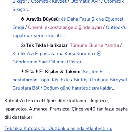
Sıkıştır
/
Otomatik Kaydet
/
Otomatik Ayır
/
Otomatik
Sıkıştır
...
🌟
Arayüz Büyüsü
:
😊 Daha Fazla Şık ve Eğlenceli
Emoji
/
Önemli e-postalar geldiğinde uyarı
/
Outlook'u
kapatmak yerine küçült
...
👍
Tek Tıkla Harikalar
:
Tümüne Eklerle Yanıtla
/
Kimlik Avı E-postalarına Karşı Koruma
/
🕘
Gönderenin Saat Dilimini Göster
...
👩🏼‍🤝‍👩🏻
Kişiler & Takvim
:
Seçilen E-
postalardan Toplu Kişi Ekle
/
Bir Kişi Grubunu Bireysel
Gruplara Böl
/
Doğum günü hatırlatıcısını kaldır
...
Kutools'u tercih ettiğiniz dilde kullanın – İngilizce,
İspanyolca, Almanca, Fransızca, Çince ve40'tan fazla başka
dili destekler!
Tek tıkla Kutools for Outlook'u anında etkinleştirin.