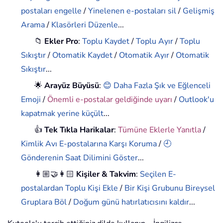
postaları engelle
/
Yinelenen e-postaları sil
/
Gelişmiş
Arama
/
Klasörleri Düzenle
...
📁
Ekler Pro
:
Toplu Kaydet
/
Toplu Ayır
/
Toplu
Sıkıştır
/
Otomatik Kaydet
/
Otomatik Ayır
/
Otomatik
Sıkıştır
...
🌟
Arayüz Büyüsü
:
😊 Daha Fazla Şık ve Eğlenceli
Emoji
/
Önemli e-postalar geldiğinde uyarı
/
Outlook'u
kapatmak yerine küçült
...
👍
Tek Tıkla Harikalar
:
Tümüne Eklerle Yanıtla
/
Kimlik Avı E-postalarına Karşı Koruma
/
🕘
Gönderenin Saat Dilimini Göster
...
👩🏼‍🤝‍👩🏻
Kişiler & Takvim
:
Seçilen E-
postalardan Toplu Kişi Ekle
/
Bir Kişi Grubunu Bireysel
Gruplara Böl
/
Doğum günü hatırlatıcısını kaldır
...