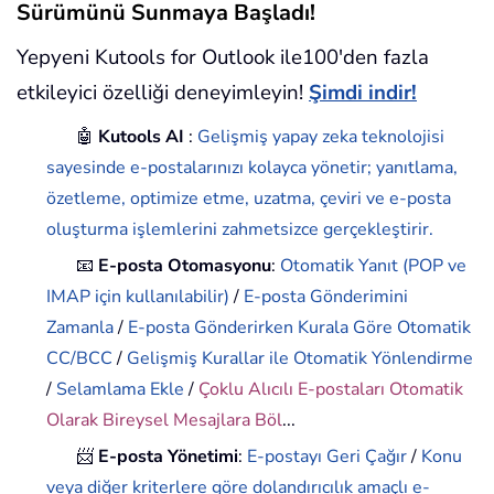
Sürümünü Sunmaya Başladı!
Yepyeni Kutools for Outlook ile100'den fazla
etkileyici özelliği deneyimleyin!
Şimdi indir!
🤖
Kutools AI
:
Gelişmiş yapay zeka teknolojisi
sayesinde e-postalarınızı kolayca yönetir; yanıtlama,
özetleme, optimize etme, uzatma, çeviri ve e-posta
oluşturma işlemlerini zahmetsizce gerçekleştirir.
📧
E-posta Otomasyonu
:
Otomatik Yanıt (POP ve
IMAP için kullanılabilir)
/
E-posta Gönderimini
Zamanla
/
E-posta Gönderirken Kurala Göre Otomatik
CC/BCC
/
Gelişmiş Kurallar ile Otomatik Yönlendirme
/
Selamlama Ekle
/
Çoklu Alıcılı E-postaları Otomatik
Olarak Bireysel Mesajlara Böl
...
📨
E-posta Yönetimi
:
E-postayı Geri Çağır
/
Konu
veya diğer kriterlere göre dolandırıcılık amaçlı e-