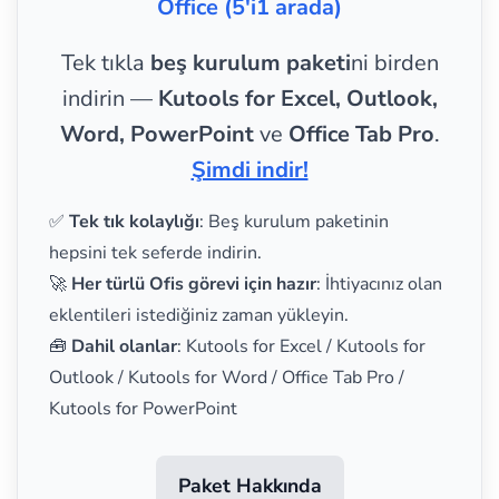
Office (5'i1 arada)
Tek tıkla
beş kurulum paketi
ni birden
indirin —
Kutools for Excel, Outlook,
Word, PowerPoint
ve
Office Tab Pro
.
Şimdi indir!
✅
Tek tık kolaylığı
: Beş kurulum paketinin
hepsini tek seferde indirin.
🚀
Her türlü Ofis görevi için hazır
: İhtiyacınız olan
eklentileri istediğiniz zaman yükleyin.
🧰
Dahil olanlar
: Kutools for Excel / Kutools for
Outlook / Kutools for Word / Office Tab Pro /
Kutools for PowerPoint
Paket Hakkında