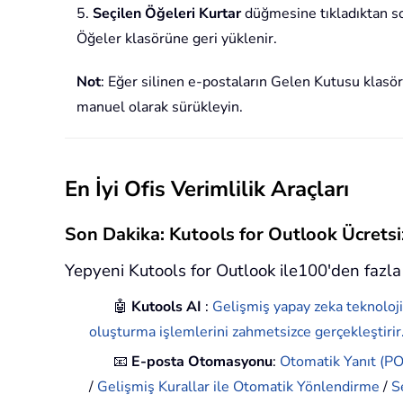
5.
Seçilen Öğeleri Kurtar
düğmesine tıkladıktan s
Öğeler klasörüne geri yüklenir.
Not
: Eğer silinen e-postaların Gelen Kutusu klas
manuel olarak sürükleyin.
En İyi Ofis Verimlilik Araçları
Son Dakika: Kutools for Outlook Ücret
Yepyeni Kutools for Outlook ile100'den fazla 
🤖
Kutools AI
:
Gelişmiş yapay zeka teknoloji
oluşturma işlemlerini zahmetsizce gerçekleştirir
📧
E-posta Otomasyonu
:
Otomatik Yanıt (POP
/
Gelişmiş Kurallar ile Otomatik Yönlendirme
/
S