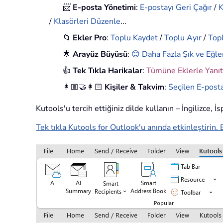
📨
E-posta Yönetimi
:
E-postayı Geri Çağır
/
K
/
Klasörleri Düzenle
...
📁
Ekler Pro
:
Toplu Kaydet
/
Toplu Ayır
/
Topl
🌟
Arayüz Büyüsü
:
😊 Daha Fazla Şık ve Eğle
👍
Tek Tıkla Harikalar
:
Tümüne Eklerle Yanıt
👩🏼‍🤝‍👩🏻
Kişiler & Takvim
:
Seçilen E-posta
Kutools'u tercih ettiğiniz dilde kullanın – İngilizce, 
Tek tıkla Kutools for Outlook'u anında etkinleştirin. 