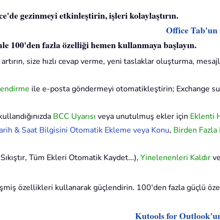
'de gezinmeyi etkinleştirin, işleri kolaylaştırın.
Office Tab'un
imle 100'den fazla özelliği hemen kullanmaya başlayın.
artırın, size hızlı cevap verme, yeni taslaklar oluşturma, mesajl
lendirme
ile e-posta göndermeyi otomatikleştirin; Exchange 
kullandığınızda
BCC Uyarısı
veya unutulmuş ekler için
Eklenti 
rih & Saat Bilgisini Otomatik Ekleme veya Konu
,
Birden Fazla
Sıkıştır, Tüm Ekleri Otomatik Kaydet...),
Yinelenenleri Kaldır
v
iş özellikleri kullanarak güçlendirin. 100'den fazla güçlü özell
Kutools for Outlook'u