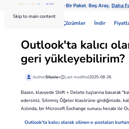
Kutools
for
Office
— Bir Paket. Beş Araç.
Daha Fa
Skip to main content
ExtendOffice
Çözümler
İndir
Fiyat
Outlook'ta kalıcı ola
geri yükleyebilirim?
Author
Siluvia
•
Last modified
2025-08-26
Bazen, klavyede Shift + Delete tuşlarına basarak "kalı
edersiniz. Silinmiş Öğeler klasörüne girdiğinizde, kal
Aslında, bir Microsoft Exchange sunucu hesabı ile Outl
Outlook'ta kalıcı olarak silinen e-postaları kurtar