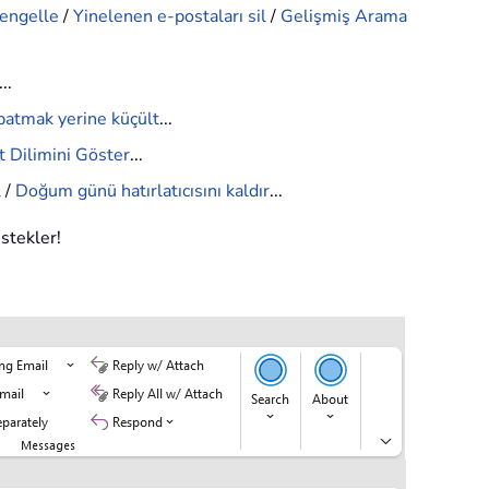
 engelle
/
Yinelenen e-postaları sil
/
Gelişmiş Arama
...
patmak yerine küçült
...
 Dilimini Göster
...
l
/
Doğum günü hatırlatıcısını kaldır
...
estekler!