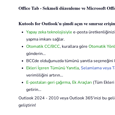
Office Tab - Sekmeli düzenleme ve Microsoft Office
Kutools for Outlook'u şimdi açın ve sınırsız eriş
Yapay zeka teknolojisiyle
e-posta üretkenliğinizi 
yapma imkanı sağlar.
Otomatik CC/BCC
, kurallara göre
Otomatik Yön
gönderin...
BCCde olduğunuzda tümünü yanıtla seçeneğini 
Ekleri İçeren Tümünü Yanıtla
,
Selamlama veya Ta
verimliliğini artırın...
E-postaları geri çağırma
,
Ek Araçları
(Tüm Ekleri 
getirin...
Outlook 2024 - 2010 veya Outlook 365'inizi bu gelişm
geliştirin!