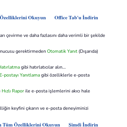
 Özelliklerini Okuyun
Office Tab'u İndirin
arı çevirme ve daha fazlasını daha verimli bir şekilde
sunucusu gerektirmeden
Otomatik Yanıt
(Dışarıda)
Hatırlatma
gibi hatırlatıcılar alın...
 E-postayı Yanıtlama
gibi özelliklerle e-posta
e
Hızlı Rapor
ile e-posta işlemlerini akıcı hale
iğin keyfini çıkarın ve e-posta deneyiminizi
n Tüm Özelliklerini Okuyun
Şimdi İndirin