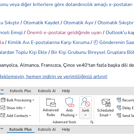
onu veya diğer kriterlere göre dolandırıcılık amaçlı e-postaları
u Sıkıştır
/
Otomatik Kaydet
/
Otomatik Ayır
/
Otomatik Sıkıştır
nceli Emoji
/
Önemli e-postalar geldiğinde uyarı
/
Outlook'u ka
la
/
Kimlik Avı E-postalarına Karşı Koruma
/
🕘 Gönderenin Saat
lardan Toplu Kişi Ekle
/
Bir Kişi Grubunu Bireysel Gruplara Bö
İspanyolca, Almanca, Fransızca, Çince ve40'tan fazla başka dili d
Beklemeyin, hemen indirin ve verimliliğinizi artırın!