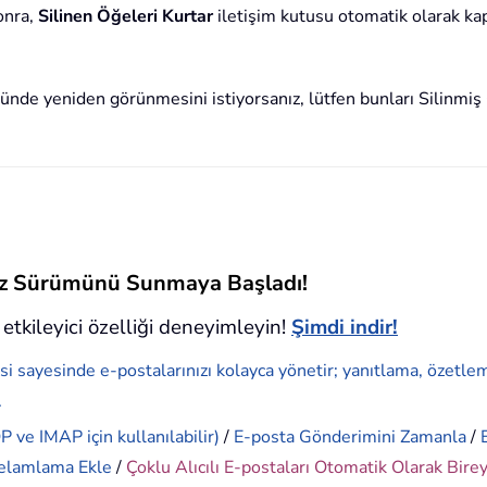
onra,
Silinen Öğeleri Kurtar
iletişim kutusu otomatik olarak ka
öründe yeniden görünmesini istiyorsanız, lütfen bunları Silinm
siz Sürümünü Sunmaya Başladı!
etkileyici özelliği deneyimleyin!
Şimdi indir!
si sayesinde e-postalarınızı kolayca yönetir; yanıtlama, özetle
.
 ve IMAP için kullanılabilir)
/
E-posta Gönderimini Zamanla
/
elamlama Ekle
/
Çoklu Alıcılı E-postaları Otomatik Olarak Bire