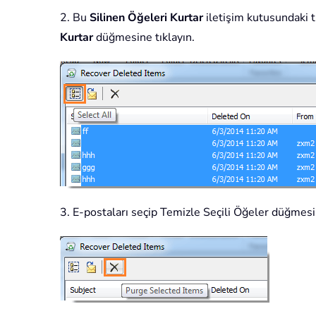
2. Bu
Silinen Öğeleri Kurtar
iletişim kutusundaki 
Kurtar
düğmesine tıklayın.
3. E-postaları seçip Temizle Seçili Öğeler düğmesine