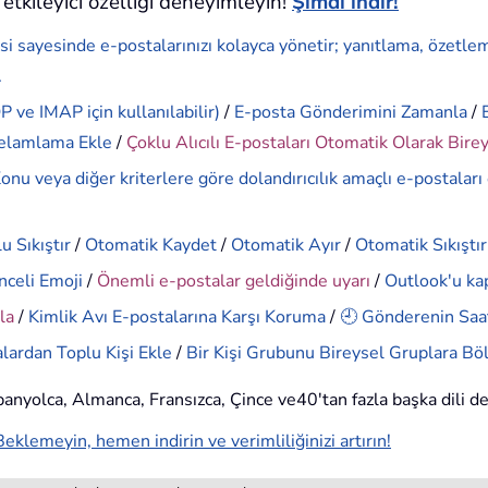
etkileyici özelliği deneyimleyin!
Şimdi indir!
si sayesinde e-postalarınızı kolayca yönetir; yanıtlama, özetle
.
 ve IMAP için kullanılabilir)
/
E-posta Gönderimini Zamanla
/
elamlama Ekle
/
Çoklu Alıcılı E-postaları Otomatik Olarak Bire
onu veya diğer kriterlere göre dolandırıcılık amaçlı e-postaları
u Sıkıştır
/
Otomatik Kaydet
/
Otomatik Ayır
/
Otomatik Sıkıştır
nceli Emoji
/
Önemli e-postalar geldiğinde uyarı
/
Outlook'u ka
la
/
Kimlik Avı E-postalarına Karşı Koruma
/
🕘 Gönderenin Saat
lardan Toplu Kişi Ekle
/
Bir Kişi Grubunu Bireysel Gruplara Bö
İspanyolca, Almanca, Fransızca, Çince ve40'tan fazla başka dili d
Beklemeyin, hemen indirin ve verimliliğinizi artırın!