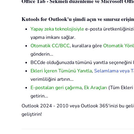
Office Tab - Sekmeli düzenleme ve Microsoft Office
Kutools for Outlook'u şimdi açın ve sınırsız eriş
Yapay zeka teknolojisiyle
e-posta üretkenliğinizi 
yapma imkanı sağlar.
Otomatik CC/BCC
, kurallara göre
Otomatik Yön
gönderin...
BCCde olduğunuzda tümünü yanıtla seçeneğini 
Ekleri İçeren Tümünü Yanıtla
,
Selamlama veya Ta
verimliliğini artırın...
E-postaları geri çağırma
,
Ek Araçları
(Tüm Ekleri 
getirin...
Outlook 2024 - 2010 veya Outlook 365'inizi bu gelişm
geliştirin!