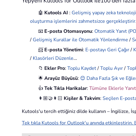
Yepyeni Kutools for Outlook ile100'den fazla 
🤖
Kutools AI
:
Gelişmiş yapay zeka teknoloji
oluşturma işlemlerini zahmetsizce gerçekleştirir
📧
E-posta Otomasyonu
:
Otomatik Yanıt (POP
/
Gelişmiş Kurallar ile Otomatik Yönlendirme
/
S
📨
E-posta Yönetimi
:
E-postayı Geri Çağır
/
K
/
Klasörleri Düzenle
...
📁
Ekler Pro
:
Toplu Kaydet
/
Toplu Ayır
/
Topl
🌟
Arayüz Büyüsü
:
😊 Daha Fazla Şık ve Eğle
👍
Tek Tıkla Harikalar
:
Tümüne Eklerle Yanıt
👩🏼‍🤝‍👩🏻
Kişiler & Takvim
:
Seçilen E-posta
Kutools'u tercih ettiğiniz dilde kullanın – İngilizce, 
Tek tıkla Kutools for Outlook'u anında etkinleştirin. 