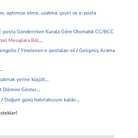
me, optimize etme, uzatma, çeviri ve e-posta
E-posta Gönderirken Kurala Göre Otomatik CC/BCC
ysel Mesajlara Böl
...
 engelle
/
Yinelenen e-postaları sil
/
Gelişmiş Arama
...
patmak yerine küçült
...
 Dilimini Göster
...
l
/
Doğum günü hatırlatıcısını kaldır
...
estekler!