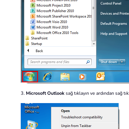
3.
Microsoft Outlook
sağ tıklayın ve ardından sağ 