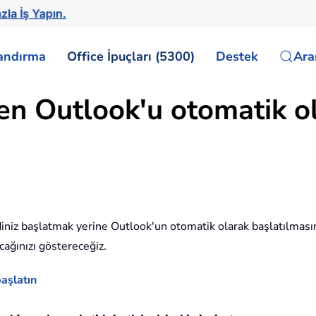
zla İş Yapın.
landırma
Office İpuçları (5300)
Destek
Ar
ken Outlook'u otomatik o
ndiniz başlatmak yerine Outlook'un otomatik olarak başlatılmasın
cağınızı göstereceğiz.
başlatın