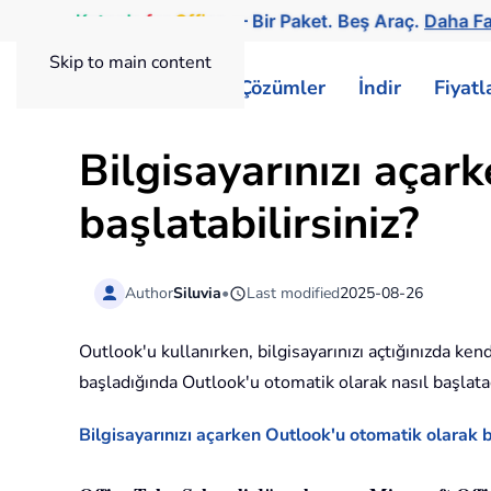
Kutools
for
Office
— Bir Paket. Beş Araç.
Daha Fa
Skip to main content
ExtendOffice
Çözümler
İndir
Fiyat
Bilgisayarınızı açar
başlatabilirsiniz?
Author
Siluvia
•
Last modified
2025-08-26
Outlook'u kullanırken, bilgisayarınızı açtığınızda ke
başladığında Outlook'u otomatik olarak nasıl başlata
Bilgisayarınızı açarken Outlook'u otomatik olarak 