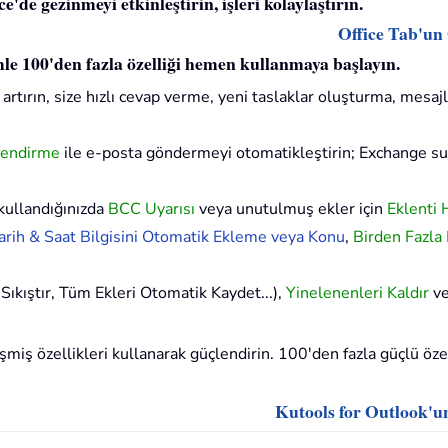
'de gezinmeyi etkinleştirin, işleri kolaylaştırın.
Office Tab'un
imle 100'den fazla özelliği hemen kullanmaya başlayın.
artırın, size hızlı cevap verme, yeni taslaklar oluşturma, mesajl
lendirme
ile e-posta göndermeyi otomatikleştirin; Exchange 
kullandığınızda
BCC Uyarısı
veya unutulmuş ekler için
Eklenti 
rih & Saat Bilgisini Otomatik Ekleme veya Konu
,
Birden Fazla
Sıkıştır, Tüm Ekleri Otomatik Kaydet...),
Yinelenenleri Kaldır
v
iş özellikleri kullanarak güçlendirin. 100'den fazla güçlü özell
Kutools for Outlook'u