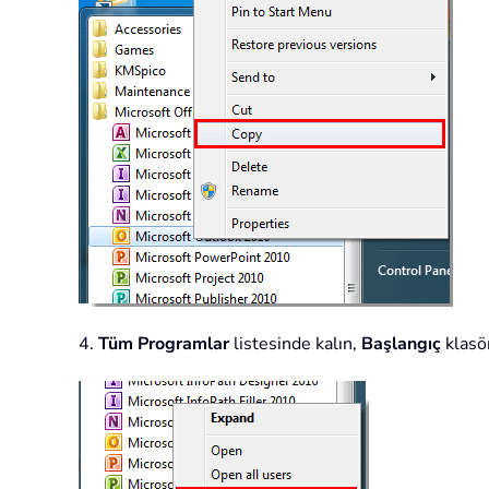
4.
Tüm Programlar
listesinde kalın,
Başlangıç
klasö