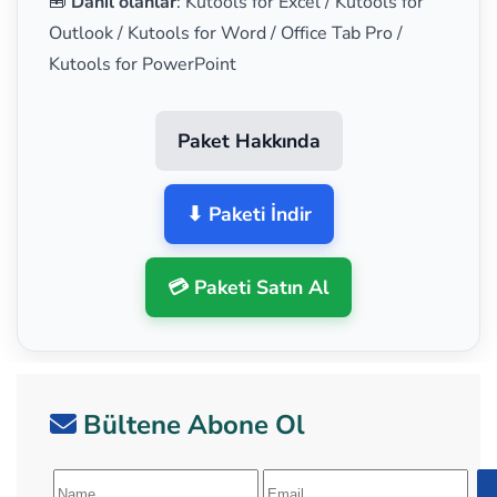
🧰
Dahil olanlar
: Kutools for Excel / Kutools for
Outlook / Kutools for Word / Office Tab Pro /
Kutools for PowerPoint
Paket Hakkında
⬇ Paketi İndir
💳 Paketi Satın Al
Bültene Abone Ol