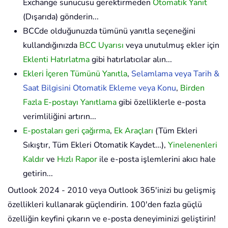
Exchange sunucusu gerektirmeden
Otomatik Yanıt
(Dışarıda) gönderin...
BCCde olduğunuzda tümünü yanıtla seçeneğini
kullandığınızda
BCC Uyarısı
veya unutulmuş ekler için
Eklenti Hatırlatma
gibi hatırlatıcılar alın...
Ekleri İçeren Tümünü Yanıtla
,
Selamlama veya Tarih &
Saat Bilgisini Otomatik Ekleme veya Konu
,
Birden
Fazla E-postayı Yanıtlama
gibi özelliklerle e-posta
verimliliğini artırın...
E-postaları geri çağırma
,
Ek Araçları
(Tüm Ekleri
Sıkıştır, Tüm Ekleri Otomatik Kaydet...),
Yinelenenleri
Kaldır
ve
Hızlı Rapor
ile e-posta işlemlerini akıcı hale
getirin...
Outlook 2024 - 2010 veya Outlook 365'inizi bu gelişmiş
özellikleri kullanarak güçlendirin. 100'den fazla güçlü
özelliğin keyfini çıkarın ve e-posta deneyiminizi geliştirin!