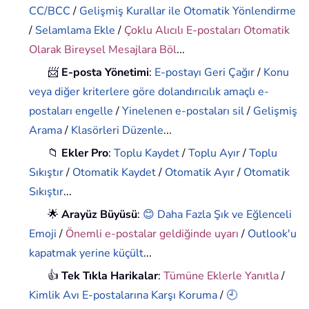
CC/BCC
/
Gelişmiş Kurallar ile Otomatik Yönlendirme
/
Selamlama Ekle
/
Çoklu Alıcılı E-postaları Otomatik
Olarak Bireysel Mesajlara Böl
...
📨
E-posta Yönetimi
:
E-postayı Geri Çağır
/
Konu
veya diğer kriterlere göre dolandırıcılık amaçlı e-
postaları engelle
/
Yinelenen e-postaları sil
/
Gelişmiş
Arama
/
Klasörleri Düzenle
...
📁
Ekler Pro
:
Toplu Kaydet
/
Toplu Ayır
/
Toplu
Sıkıştır
/
Otomatik Kaydet
/
Otomatik Ayır
/
Otomatik
Sıkıştır
...
🌟
Arayüz Büyüsü
:
😊 Daha Fazla Şık ve Eğlenceli
Emoji
/
Önemli e-postalar geldiğinde uyarı
/
Outlook'u
kapatmak yerine küçült
...
👍
Tek Tıkla Harikalar
:
Tümüne Eklerle Yanıtla
/
Kimlik Avı E-postalarına Karşı Koruma
/
🕘