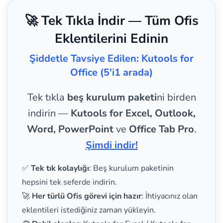
🚀 Tek Tıkla İndir — Tüm Ofis
Eklentilerini Edinin
Şiddetle Tavsiye Edilen: Kutools for
Office (5'i1 arada)
Tek tıkla
beş kurulum paketi
ni birden
indirin —
Kutools for Excel, Outlook,
Word, PowerPoint
ve
Office Tab Pro
.
Şimdi indir!
✅
Tek tık kolaylığı
: Beş kurulum paketinin
hepsini tek seferde indirin.
🚀
Her türlü Ofis görevi için hazır
: İhtiyacınız olan
eklentileri istediğiniz zaman yükleyin.