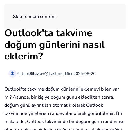
ExtendOffice
Skip to main content
Outlook'ta takvime
doğum günlerini nasıl
eklerim?
Author
Siluvia
•
Last modified
2025-08-26
Outlook'ta takvime doğum günlerini eklemeyi bilen var
mı? Aslında, bir kişiye doğum günü ekledikten sonra,
doğum günü ayrıntıları otomatik olarak Outlook
takviminde yinelenen randevular olarak görüntülenir. Bu
makalede, Outlook takviminde bir doğum günü randevusu
oluşturmak için bir kişiye doğum günü nasıl ekleneceğini