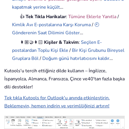
kapatmak yerine küçült
...
👍
Tek Tıkla Harikalar
:
Tümüne Eklerle Yanıtla
/
Kimlik Avı E-postalarına Karşı Koruma
/
🕘
Gönderenin Saat Dilimini Göster
...
👩🏼‍🤝‍👩🏻
Kişiler & Takvim
:
Seçilen E-
postalardan Toplu Kişi Ekle
/
Bir Kişi Grubunu Bireysel
Gruplara Böl
/
Doğum günü hatırlatıcısını kaldır
...
Kutools'u tercih ettiğiniz dilde kullanın – İngilizce,
İspanyolca, Almanca, Fransızca, Çince ve40'tan fazla başka
dili destekler!
Tek tıkla Kutools for Outlook'u anında etkinleştirin.
Beklemeyin, hemen indirin ve verimliliğinizi artırın!