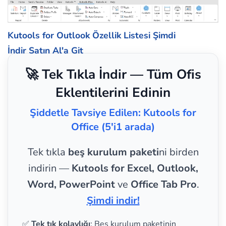
Kutools for Outlook Özellik Listesi
Şimdi
İndir
Satın Al'a Git
🚀 Tek Tıkla İndir — Tüm Ofis
Eklentilerini Edinin
Şiddetle Tavsiye Edilen: Kutools for
Office (5'i1 arada)
Tek tıkla
beş kurulum paketi
ni birden
indirin —
Kutools for Excel, Outlook,
Word, PowerPoint
ve
Office Tab Pro
.
Şimdi indir!
✅
Tek tık kolaylığı
: Beş kurulum paketinin