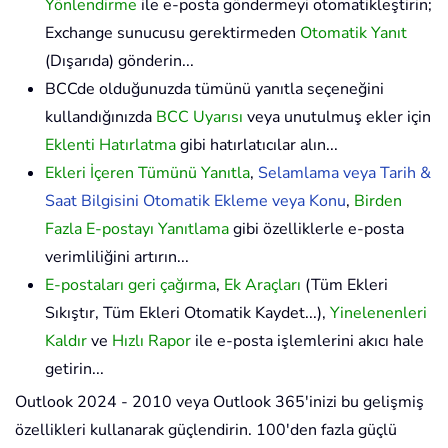
Yönlendirme
ile e-posta göndermeyi otomatikleştirin;
Exchange sunucusu gerektirmeden
Otomatik Yanıt
(Dışarıda) gönderin...
BCCde olduğunuzda tümünü yanıtla seçeneğini
kullandığınızda
BCC Uyarısı
veya unutulmuş ekler için
Eklenti Hatırlatma
gibi hatırlatıcılar alın...
Ekleri İçeren Tümünü Yanıtla
,
Selamlama veya Tarih &
Saat Bilgisini Otomatik Ekleme veya Konu
,
Birden
Fazla E-postayı Yanıtlama
gibi özelliklerle e-posta
verimliliğini artırın...
E-postaları geri çağırma
,
Ek Araçları
(Tüm Ekleri
Sıkıştır, Tüm Ekleri Otomatik Kaydet...),
Yinelenenleri
Kaldır
ve
Hızlı Rapor
ile e-posta işlemlerini akıcı hale
getirin...
Outlook 2024 - 2010 veya Outlook 365'inizi bu gelişmiş
özellikleri kullanarak güçlendirin. 100'den fazla güçlü