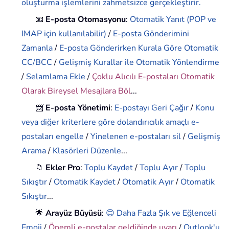
oluşturma işlemlerini zahmetsizce gerçekleştirir.
📧
E-posta Otomasyonu
:
Otomatik Yanıt (POP ve
IMAP için kullanılabilir)
/
E-posta Gönderimini
Zamanla
/
E-posta Gönderirken Kurala Göre Otomatik
CC/BCC
/
Gelişmiş Kurallar ile Otomatik Yönlendirme
/
Selamlama Ekle
/
Çoklu Alıcılı E-postaları Otomatik
Olarak Bireysel Mesajlara Böl
...
📨
E-posta Yönetimi
:
E-postayı Geri Çağır
/
Konu
veya diğer kriterlere göre dolandırıcılık amaçlı e-
postaları engelle
/
Yinelenen e-postaları sil
/
Gelişmiş
Arama
/
Klasörleri Düzenle
...
📁
Ekler Pro
:
Toplu Kaydet
/
Toplu Ayır
/
Toplu
Sıkıştır
/
Otomatik Kaydet
/
Otomatik Ayır
/
Otomatik
Sıkıştır
...
🌟
Arayüz Büyüsü
:
😊 Daha Fazla Şık ve Eğlenceli
Emoji
/
Önemli e-postalar geldiğinde uyarı
/
Outlook'u