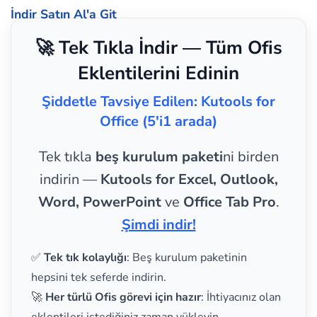
İndir
Satın Al'a Git
🚀 Tek Tıkla İndir — Tüm Ofis
Eklentilerini Edinin
Şiddetle Tavsiye Edilen: Kutools for
Office (5'i1 arada)
Tek tıkla
beş kurulum paketi
ni birden
indirin —
Kutools for Excel, Outlook,
Word, PowerPoint
ve
Office Tab Pro
.
Şimdi indir!
✅
Tek tık kolaylığı
: Beş kurulum paketinin
hepsini tek seferde indirin.
🚀
Her türlü Ofis görevi için hazır
: İhtiyacınız olan