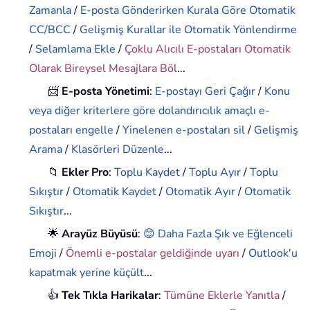
Zamanla
/
E-posta Gönderirken Kurala Göre Otomatik
CC/BCC
/
Gelişmiş Kurallar ile Otomatik Yönlendirme
/
Selamlama Ekle
/
Çoklu Alıcılı E-postaları Otomatik
Olarak Bireysel Mesajlara Böl
...
📨
E-posta Yönetimi
:
E-postayı Geri Çağır
/
Konu
veya diğer kriterlere göre dolandırıcılık amaçlı e-
postaları engelle
/
Yinelenen e-postaları sil
/
Gelişmiş
Arama
/
Klasörleri Düzenle
...
📁
Ekler Pro
:
Toplu Kaydet
/
Toplu Ayır
/
Toplu
Sıkıştır
/
Otomatik Kaydet
/
Otomatik Ayır
/
Otomatik
Sıkıştır
...
🌟
Arayüz Büyüsü
:
😊 Daha Fazla Şık ve Eğlenceli
Emoji
/
Önemli e-postalar geldiğinde uyarı
/
Outlook'u
kapatmak yerine küçült
...
👍
Tek Tıkla Harikalar
:
Tümüne Eklerle Yanıtla
/