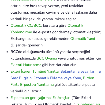
artırın, size hızlı cevap verme, yeni taslaklar
oluşturma, mesajları çevirme ve daha fazlasını daha
verimli bir şekilde yapma imkanı sağlar.
Otomatik CC/BCC
, kurallara göre
Otomatik
Yönlendirme
ile e-posta göndermeyi otomatikleştirin;
Exchange sunucusu gerektirmeden
Otomatik Yanıt
(Dışarıda) gönderin...
BCCde olduğunuzda tümünü yanıtla seçeneğini
kullandığınızda
BCC Uyarısı
veya unutulmuş ekler için
Eklenti Hatırlatma
gibi hatırlatıcılar alın...
Ekleri İçeren Tümünü Yanıtla
,
Selamlama veya Tarih &
Saat Bilgisini Otomatik Ekleme veya Konu
,
Birden
Fazla E-postayı Yanıtlama
gibi özelliklerle e-posta
verimliliğini artırın...
E-postaları geri çağırma
,
Ek Araçları
(Tüm Ekleri
Sıkıştır, Tüm Ekleri Otomatik Kaydet...),
Yinelenenleri