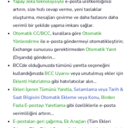
Yapay zeka teknolojisiyle
e-posta üretkenliğinizi
artırın, size hızlı cevap verme, yeni taslaklar
oluşturma, mesajları çevirme ve daha fazlasını daha
verimli bir şekilde yapma imkanı sağlar.
Otomatik CC/BCC
, kurallara göre
Otomatik
Yönlendirme
ile e-posta göndermeyi otomatikleştirin;
Exchange sunucusu gerektirmeden
Otomatik Yanıt
(Dışarıda) gönderin...
BCCde olduğunuzda tümünü yanıtla seçeneğini
kullandığınızda
BCC Uyarısı
veya unutulmuş ekler için
Eklenti Hatırlatma
gibi hatırlatıcılar alın...
Ekleri İçeren Tümünü Yanıtla
,
Selamlama veya Tarih &
Saat Bilgisini Otomatik Ekleme veya Konu
,
Birden
Fazla E-postayı Yanıtlama
gibi özelliklerle e-posta
verimliliğini artırın...
E-postaları geri çağırma
,
Ek Araçları
(Tüm Ekleri