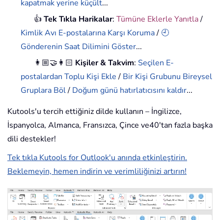
kapatmak yerine küçült
...
👍
Tek Tıkla Harikalar
:
Tümüne Eklerle Yanıtla
/
Kimlik Avı E-postalarına Karşı Koruma
/
🕘
Gönderenin Saat Dilimini Göster
...
👩🏼‍🤝‍👩🏻
Kişiler & Takvim
:
Seçilen E-
postalardan Toplu Kişi Ekle
/
Bir Kişi Grubunu Bireysel
Gruplara Böl
/
Doğum günü hatırlatıcısını kaldır
...
Kutools'u tercih ettiğiniz dilde kullanın – İngilizce,
İspanyolca, Almanca, Fransızca, Çince ve40'tan fazla başka
dili destekler!
Tek tıkla Kutools for Outlook'u anında etkinleştirin.
Beklemeyin, hemen indirin ve verimliliğinizi artırın!