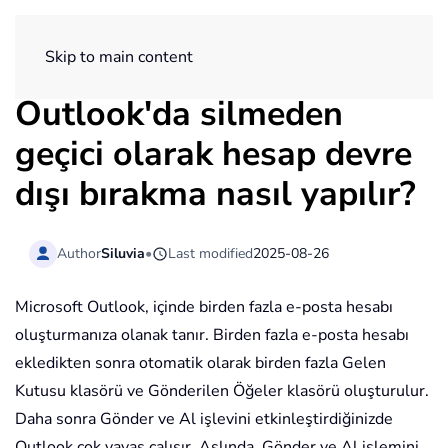
ExtendOffice
Skip to main content
Outlook'da silmeden
geçici olarak hesap devre
dışı bırakma nasıl yapılır?
Author
Siluvia
•
Last modified
2025-08-26
Microsoft Outlook, içinde birden fazla e-posta hesabı
oluşturmanıza olanak tanır. Birden fazla e-posta hesabı
ekledikten sonra otomatik olarak birden fazla Gelen
Kutusu klasörü ve Gönderilen Öğeler klasörü oluşturulur.
Daha sonra Gönder ve Al işlevini etkinleştirdiğinizde
Outlook çok yavaş çalışır. Aslında, Gönder ve Al işlemini