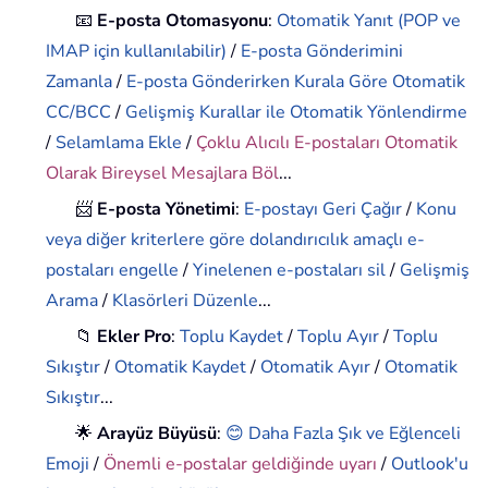
📧
E-posta Otomasyonu
:
Otomatik Yanıt (POP ve
IMAP için kullanılabilir)
/
E-posta Gönderimini
Zamanla
/
E-posta Gönderirken Kurala Göre Otomatik
CC/BCC
/
Gelişmiş Kurallar ile Otomatik Yönlendirme
/
Selamlama Ekle
/
Çoklu Alıcılı E-postaları Otomatik
Olarak Bireysel Mesajlara Böl
...
📨
E-posta Yönetimi
:
E-postayı Geri Çağır
/
Konu
veya diğer kriterlere göre dolandırıcılık amaçlı e-
postaları engelle
/
Yinelenen e-postaları sil
/
Gelişmiş
Arama
/
Klasörleri Düzenle
...
📁
Ekler Pro
:
Toplu Kaydet
/
Toplu Ayır
/
Toplu
Sıkıştır
/
Otomatik Kaydet
/
Otomatik Ayır
/
Otomatik
Sıkıştır
...
🌟
Arayüz Büyüsü
:
😊 Daha Fazla Şık ve Eğlenceli
Emoji
/
Önemli e-postalar geldiğinde uyarı
/
Outlook'u