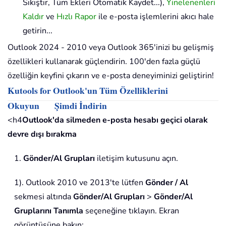
Sıkıştır, Tüm Ekleri Otomatik Kaydet...),
Yinelenenleri
Kaldır
ve
Hızlı Rapor
ile e-posta işlemlerini akıcı hale
getirin...
Outlook 2024 - 2010 veya Outlook 365'inizi bu gelişmiş
özellikleri kullanarak güçlendirin. 100'den fazla güçlü
özelliğin keyfini çıkarın ve e-posta deneyiminizi geliştirin!
Kutools for Outlook'un Tüm Özelliklerini
Okuyun
Şimdi İndirin
<h4
Outlook'da silmeden e-posta hesabı geçici olarak
devre dışı bırakma
1.
Gönder/Al Grupları
iletişim kutusunu açın.
1). Outlook 2010 ve 2013'te lütfen
Gönder / Al
sekmesi altında
Gönder/Al Grupları
>
Gönder/Al
Gruplarını Tanımla
seçeneğine tıklayın. Ekran
görüntüsüne bakın: