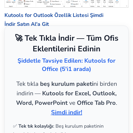
Kutools for Outlook Özellik Listesi
Şimdi
İndir
Satın Al'a Git
🚀 Tek Tıkla İndir — Tüm Ofis
Eklentilerini Edinin
Şiddetle Tavsiye Edilen: Kutools for
Office (5'i1 arada)
Tek tıkla
beş kurulum paketi
ni birden
indirin —
Kutools for Excel, Outlook,
Word, PowerPoint
ve
Office Tab Pro
.
Şimdi indir!
✅
Tek tık kolaylığı
: Beş kurulum paketinin