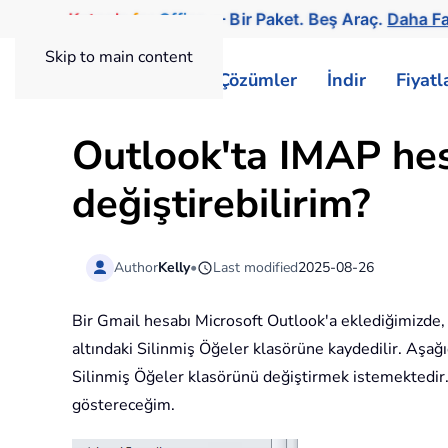
Kutools
for
Office
— Bir Paket. Beş Araç.
Daha Fa
Skip to main content
ExtendOffice
Çözümler
İndir
Fiyat
Outlook'ta IMAP hes
değiştirebilirim?
Author
Kelly
•
Last modified
2025-08-26
Bir Gmail hesabı Microsoft Outlook'a eklediğimizde, 
altındaki Silinmiş Öğeler klasörüne kaydedilir. Aşağı
Silinmiş Öğeler klasörünü değiştirmek istemektedir.
göstereceğim.