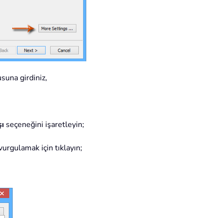
suna girdiniz,
şı
seçeneğini işaretleyin;
vurgulamak için tıklayın;