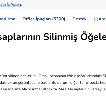
zla İş Yapın.
landırma
Office İpuçları (5300)
Destek
Ar
aplarının Silinmiş Öğele
tüm silinen öğeler, bu Gmail hesabının kök klasörü altındaki S
daki ekran görüntüsüne bakın. Bu durum, diğer tür e-posta hesap
 Burada size Microsoft Outlook'ta IMAP Hesaplarının varsayılan