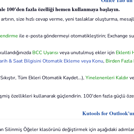
Office Tab'un
imle 100'den fazla özelliği hemen kullanmaya başlayın.
artırın, size hızlı cevap verme, yeni taslaklar oluşturma, mesajl
lendirme
ile e-posta göndermeyi otomatikleştirin; Exchange 
kullandığınızda
BCC Uyarısı
veya unutulmuş ekler için
Eklenti 
rih & Saat Bilgisini Otomatik Ekleme veya Konu
,
Birden Fazla
Sıkıştır, Tüm Ekleri Otomatik Kaydet...),
Yinelenenleri Kaldır
v
iş özellikleri kullanarak güçlendirin. 100'den fazla güçlü özell
Kutools for Outlook'u
Silinmiş Öğeler klasörünü değiştirmek için aşağıdaki adımları 