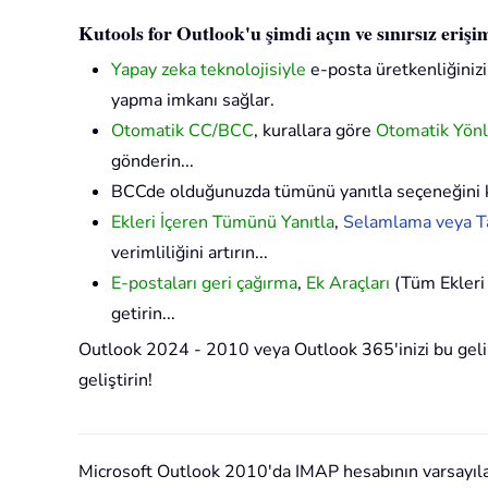
Kutools for Outlook'u şimdi açın ve sınırsız eriş
Yapay zeka teknolojisiyle
e-posta üretkenliğinizi 
yapma imkanı sağlar.
Otomatik CC/BCC
, kurallara göre
Otomatik Yön
gönderin...
BCCde olduğunuzda tümünü yanıtla seçeneğini 
Ekleri İçeren Tümünü Yanıtla
,
Selamlama veya Ta
verimliliğini artırın...
E-postaları geri çağırma
,
Ek Araçları
(Tüm Ekleri 
getirin...
Outlook 2024 - 2010 veya Outlook 365'inizi bu gelişm
geliştirin!
Microsoft Outlook 2010'da IMAP hesabının varsayılan 