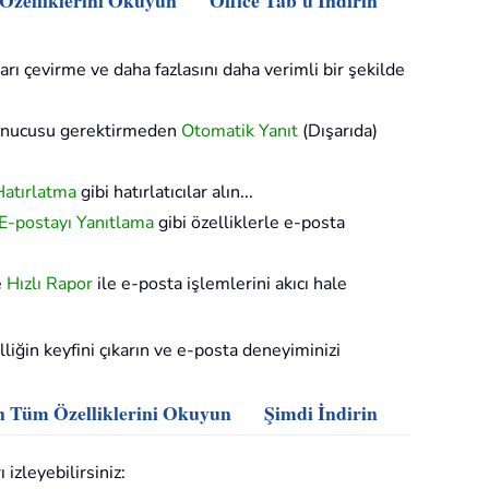
 Özelliklerini Okuyun
Office Tab'u İndirin
arı çevirme ve daha fazlasını daha verimli bir şekilde
sunucusu gerektirmeden
Otomatik Yanıt
(Dışarıda)
Hatırlatma
gibi hatırlatıcılar alın...
 E-postayı Yanıtlama
gibi özelliklerle e-posta
e
Hızlı Rapor
ile e-posta işlemlerini akıcı hale
iğin keyfini çıkarın ve e-posta deneyiminizi
n Tüm Özelliklerini Okuyun
Şimdi İndirin
izleyebilirsiniz: