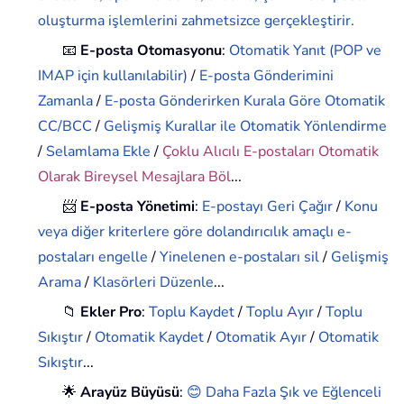
oluşturma işlemlerini zahmetsizce gerçekleştirir.
📧
E-posta Otomasyonu
:
Otomatik Yanıt (POP ve
IMAP için kullanılabilir)
/
E-posta Gönderimini
Zamanla
/
E-posta Gönderirken Kurala Göre Otomatik
CC/BCC
/
Gelişmiş Kurallar ile Otomatik Yönlendirme
/
Selamlama Ekle
/
Çoklu Alıcılı E-postaları Otomatik
Olarak Bireysel Mesajlara Böl
...
📨
E-posta Yönetimi
:
E-postayı Geri Çağır
/
Konu
veya diğer kriterlere göre dolandırıcılık amaçlı e-
postaları engelle
/
Yinelenen e-postaları sil
/
Gelişmiş
Arama
/
Klasörleri Düzenle
...
📁
Ekler Pro
:
Toplu Kaydet
/
Toplu Ayır
/
Toplu
Sıkıştır
/
Otomatik Kaydet
/
Otomatik Ayır
/
Otomatik
Sıkıştır
...
🌟
Arayüz Büyüsü
:
😊 Daha Fazla Şık ve Eğlenceli