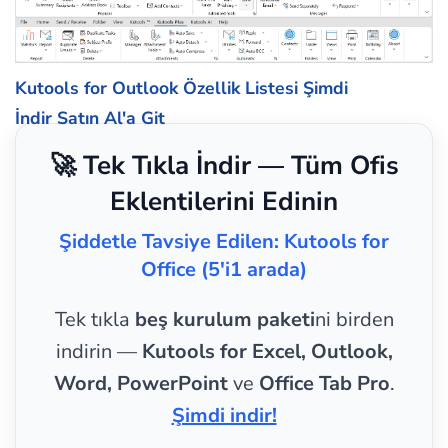
Kutools for Outlook Özellik Listesi
Şimdi
İndir
Satın Al'a Git
🚀 Tek Tıkla İndir — Tüm Ofis
Eklentilerini Edinin
Şiddetle Tavsiye Edilen: Kutools for
Office (5'i1 arada)
Tek tıkla
beş kurulum paketi
ni birden
indirin —
Kutools for Excel, Outlook,
Word, PowerPoint
ve
Office Tab Pro
.
Şimdi indir!