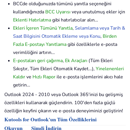
BCCde olduğunuzda tümünü yanıtla seçeneğini
kullandığınızda
BCC Uyarısı
veya unutulmuş ekler için
Eklenti Hatırlatma
gibi hatırlatıcılar alın...
Ekleri İçeren Tümünü Yanıtla
,
Selamlama veya Tarih &
Saat Bilgisini Otomatik Ekleme veya Konu
,
Birden
Fazla E-postayı Yanıtlama
gibi özelliklerle e-posta
verimliliğini artırın...
E-postaları geri çağırma
,
Ek Araçları
(Tüm Ekleri
Sıkıştır, Tüm Ekleri Otomatik Kaydet...),
Yinelenenleri
Kaldır
ve
Hızlı Rapor
ile e-posta işlemlerini akıcı hale
getirin...
Outlook 2024 - 2010 veya Outlook 365'inizi bu gelişmiş
özellikleri kullanarak güçlendirin. 100'den fazla güçlü
özelliğin keyfini çıkarın ve e-posta deneyiminizi geliştirin!
Kutools for Outlook'un Tüm Özelliklerini
Okuyun
Şimdi İndirin