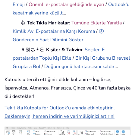
Emoji
/
Önemli e-postalar geldiğinde uyarı
/
Outlook'u
kapatmak yerine küçült
...
👍
Tek Tıkla Harikalar
:
Tümüne Eklerle Yanıtla
/
Kimlik Avı E-postalarına Karşı Koruma
/
🕘
Gönderenin Saat Dilimini Göster
...
👩🏼‍🤝‍👩🏻
Kişiler & Takvim
:
Seçilen E-
postalardan Toplu Kişi Ekle
/
Bir Kişi Grubunu Bireysel
Gruplara Böl
/
Doğum günü hatırlatıcısını kaldır
...
Kutools'u tercih ettiğiniz dilde kullanın – İngilizce,
İspanyolca, Almanca, Fransızca, Çince ve40'tan fazla başka
dili destekler!
Tek tıkla Kutools for Outlook'u anında etkinleştirin.
Beklemeyin, hemen indirin ve verimliliğinizi artırın!