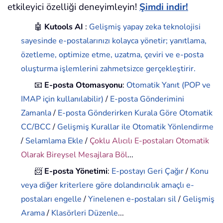
etkileyici özelliği deneyimleyin!
Şimdi indir!
🤖
Kutools AI
:
Gelişmiş yapay zeka teknolojisi
sayesinde e-postalarınızı kolayca yönetir; yanıtlama,
özetleme, optimize etme, uzatma, çeviri ve e-posta
oluşturma işlemlerini zahmetsizce gerçekleştirir.
📧
E-posta Otomasyonu
:
Otomatik Yanıt (POP ve
IMAP için kullanılabilir)
/
E-posta Gönderimini
Zamanla
/
E-posta Gönderirken Kurala Göre Otomatik
CC/BCC
/
Gelişmiş Kurallar ile Otomatik Yönlendirme
/
Selamlama Ekle
/
Çoklu Alıcılı E-postaları Otomatik
Olarak Bireysel Mesajlara Böl
...
📨
E-posta Yönetimi
:
E-postayı Geri Çağır
/
Konu
veya diğer kriterlere göre dolandırıcılık amaçlı e-
postaları engelle
/
Yinelenen e-postaları sil
/
Gelişmiş
Arama
/
Klasörleri Düzenle
...