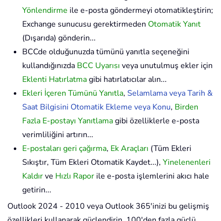
Yönlendirme
ile e-posta göndermeyi otomatikleştirin;
Exchange sunucusu gerektirmeden
Otomatik Yanıt
(Dışarıda) gönderin...
BCCde olduğunuzda tümünü yanıtla seçeneğini
kullandığınızda
BCC Uyarısı
veya unutulmuş ekler için
Eklenti Hatırlatma
gibi hatırlatıcılar alın...
Ekleri İçeren Tümünü Yanıtla
,
Selamlama veya Tarih &
Saat Bilgisini Otomatik Ekleme veya Konu
,
Birden
Fazla E-postayı Yanıtlama
gibi özelliklerle e-posta
verimliliğini artırın...
E-postaları geri çağırma
,
Ek Araçları
(Tüm Ekleri
Sıkıştır, Tüm Ekleri Otomatik Kaydet...),
Yinelenenleri
Kaldır
ve
Hızlı Rapor
ile e-posta işlemlerini akıcı hale
getirin...
Outlook 2024 - 2010 veya Outlook 365'inizi bu gelişmiş
özellikleri kullanarak güçlendirin. 100'den fazla güçlü