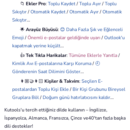
📁
Ekler Pro
:
Toplu Kaydet
/
Toplu Ayır
/
Toplu
Sıkıştır
/
Otomatik Kaydet
/
Otomatik Ayır
/
Otomatik
Sıkıştır
...
🌟
Arayüz Büyüsü
:
😊 Daha Fazla Şık ve Eğlenceli
Emoji
/
Önemli e-postalar geldiğinde uyarı
/
Outlook'u
kapatmak yerine küçült
...
👍
Tek Tıkla Harikalar
:
Tümüne Eklerle Yanıtla
/
Kimlik Avı E-postalarına Karşı Koruma
/
🕘
Gönderenin Saat Dilimini Göster
...
👩🏼‍🤝‍👩🏻
Kişiler & Takvim
:
Seçilen E-
postalardan Toplu Kişi Ekle
/
Bir Kişi Grubunu Bireysel
Gruplara Böl
/
Doğum günü hatırlatıcısını kaldır
...
Kutools'u tercih ettiğiniz dilde kullanın – İngilizce,
İspanyolca, Almanca, Fransızca, Çince ve40'tan fazla başka
dili destekler!