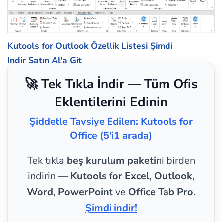
Kutools for Outlook Özellik Listesi
Şimdi
İndir
Satın Al'a Git
🚀 Tek Tıkla İndir — Tüm Ofis
Eklentilerini Edinin
Şiddetle Tavsiye Edilen: Kutools for
Office (5'i1 arada)
Tek tıkla
beş kurulum paketi
ni birden
indirin —
Kutools for Excel, Outlook,
Word, PowerPoint
ve
Office Tab Pro
.
Şimdi indir!