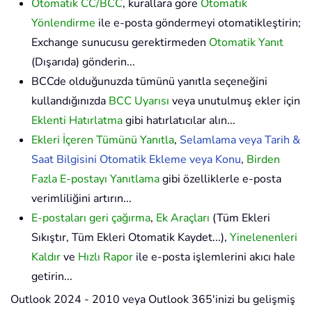
Otomatik CC/BCC
, kurallara göre
Otomatik
Yönlendirme
ile e-posta göndermeyi otomatikleştirin;
Exchange sunucusu gerektirmeden
Otomatik Yanıt
(Dışarıda) gönderin...
BCCde olduğunuzda tümünü yanıtla seçeneğini
kullandığınızda
BCC Uyarısı
veya unutulmuş ekler için
Eklenti Hatırlatma
gibi hatırlatıcılar alın...
Ekleri İçeren Tümünü Yanıtla
,
Selamlama veya Tarih &
Saat Bilgisini Otomatik Ekleme veya Konu
,
Birden
Fazla E-postayı Yanıtlama
gibi özelliklerle e-posta
verimliliğini artırın...
E-postaları geri çağırma
,
Ek Araçları
(Tüm Ekleri
Sıkıştır, Tüm Ekleri Otomatik Kaydet...),
Yinelenenleri
Kaldır
ve
Hızlı Rapor
ile e-posta işlemlerini akıcı hale
getirin...
Outlook 2024 - 2010 veya Outlook 365'inizi bu gelişmiş