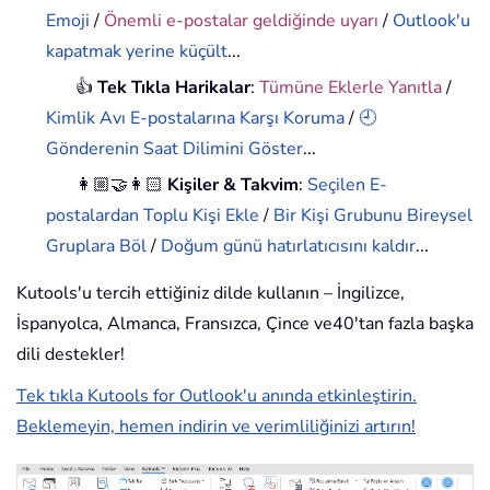
Emoji
/
Önemli e-postalar geldiğinde uyarı
/
Outlook'u
kapatmak yerine küçült
...
👍
Tek Tıkla Harikalar
:
Tümüne Eklerle Yanıtla
/
Kimlik Avı E-postalarına Karşı Koruma
/
🕘
Gönderenin Saat Dilimini Göster
...
👩🏼‍🤝‍👩🏻
Kişiler & Takvim
:
Seçilen E-
postalardan Toplu Kişi Ekle
/
Bir Kişi Grubunu Bireysel
Gruplara Böl
/
Doğum günü hatırlatıcısını kaldır
...
Kutools'u tercih ettiğiniz dilde kullanın – İngilizce,
İspanyolca, Almanca, Fransızca, Çince ve40'tan fazla başka
dili destekler!
Tek tıkla Kutools for Outlook'u anında etkinleştirin.
Beklemeyin, hemen indirin ve verimliliğinizi artırın!