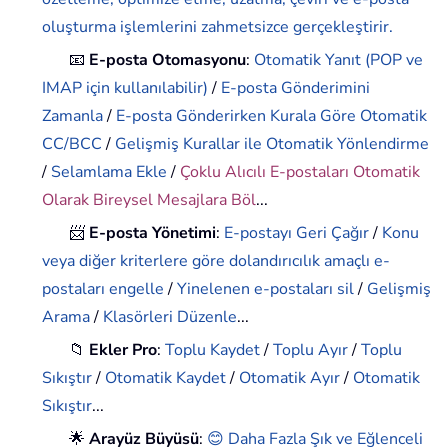
oluşturma işlemlerini zahmetsizce gerçekleştirir.
📧
E-posta Otomasyonu
:
Otomatik Yanıt (POP ve
IMAP için kullanılabilir)
/
E-posta Gönderimini
Zamanla
/
E-posta Gönderirken Kurala Göre Otomatik
CC/BCC
/
Gelişmiş Kurallar ile Otomatik Yönlendirme
/
Selamlama Ekle
/
Çoklu Alıcılı E-postaları Otomatik
Olarak Bireysel Mesajlara Böl
...
📨
E-posta Yönetimi
:
E-postayı Geri Çağır
/
Konu
veya diğer kriterlere göre dolandırıcılık amaçlı e-
postaları engelle
/
Yinelenen e-postaları sil
/
Gelişmiş
Arama
/
Klasörleri Düzenle
...
📁
Ekler Pro
:
Toplu Kaydet
/
Toplu Ayır
/
Toplu
Sıkıştır
/
Otomatik Kaydet
/
Otomatik Ayır
/
Otomatik
Sıkıştır
...
🌟
Arayüz Büyüsü
:
😊 Daha Fazla Şık ve Eğlenceli