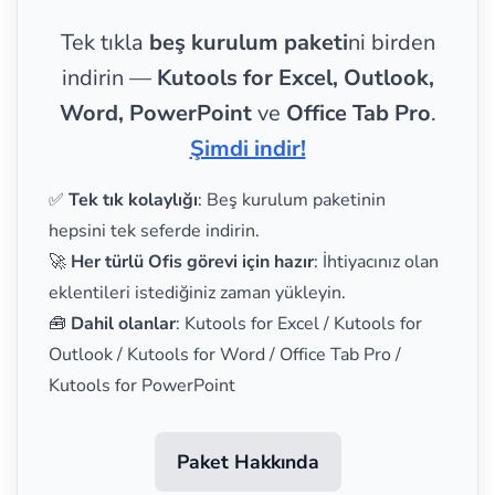
Tek tıkla
beş kurulum paketi
ni birden
indirin —
Kutools for Excel, Outlook,
Word, PowerPoint
ve
Office Tab Pro
.
Şimdi indir!
✅
Tek tık kolaylığı
: Beş kurulum paketinin
hepsini tek seferde indirin.
🚀
Her türlü Ofis görevi için hazır
: İhtiyacınız olan
eklentileri istediğiniz zaman yükleyin.
🧰
Dahil olanlar
: Kutools for Excel / Kutools for
Outlook / Kutools for Word / Office Tab Pro /
Kutools for PowerPoint
Paket Hakkında