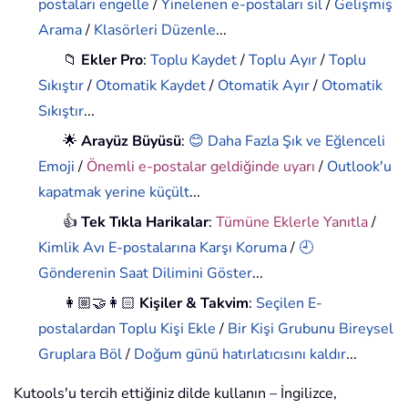
postaları engelle
/
Yinelenen e-postaları sil
/
Gelişmiş
Arama
/
Klasörleri Düzenle
...
📁
Ekler Pro
:
Toplu Kaydet
/
Toplu Ayır
/
Toplu
Sıkıştır
/
Otomatik Kaydet
/
Otomatik Ayır
/
Otomatik
Sıkıştır
...
🌟
Arayüz Büyüsü
:
😊 Daha Fazla Şık ve Eğlenceli
Emoji
/
Önemli e-postalar geldiğinde uyarı
/
Outlook'u
kapatmak yerine küçült
...
👍
Tek Tıkla Harikalar
:
Tümüne Eklerle Yanıtla
/
Kimlik Avı E-postalarına Karşı Koruma
/
🕘
Gönderenin Saat Dilimini Göster
...
👩🏼‍🤝‍👩🏻
Kişiler & Takvim
:
Seçilen E-
postalardan Toplu Kişi Ekle
/
Bir Kişi Grubunu Bireysel
Gruplara Böl
/
Doğum günü hatırlatıcısını kaldır
...
Kutools'u tercih ettiğiniz dilde kullanın – İngilizce,