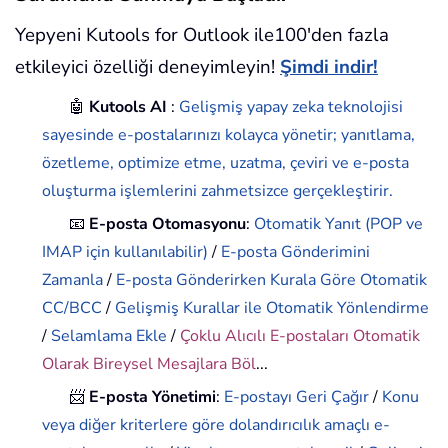
Yepyeni Kutools for Outlook ile100'den fazla
etkileyici özelliği deneyimleyin!
Şimdi indir!
🤖
Kutools AI
:
Gelişmiş yapay zeka teknolojisi
sayesinde e-postalarınızı kolayca yönetir; yanıtlama,
özetleme, optimize etme, uzatma, çeviri ve e-posta
oluşturma işlemlerini zahmetsizce gerçekleştirir.
📧
E-posta Otomasyonu
:
Otomatik Yanıt (POP ve
IMAP için kullanılabilir)
/
E-posta Gönderimini
Zamanla
/
E-posta Gönderirken Kurala Göre Otomatik
CC/BCC
/
Gelişmiş Kurallar ile Otomatik Yönlendirme
/
Selamlama Ekle
/
Çoklu Alıcılı E-postaları Otomatik
Olarak Bireysel Mesajlara Böl
...
📨
E-posta Yönetimi
:
E-postayı Geri Çağır
/
Konu
veya diğer kriterlere göre dolandırıcılık amaçlı e-