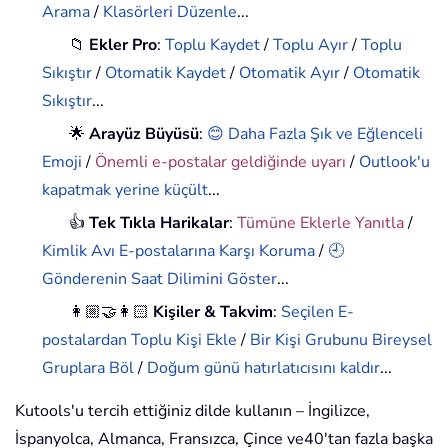
Arama
/
Klasörleri Düzenle
...
📁
Ekler Pro
:
Toplu Kaydet
/
Toplu Ayır
/
Toplu
Sıkıştır
/
Otomatik Kaydet
/
Otomatik Ayır
/
Otomatik
Sıkıştır
...
🌟
Arayüz Büyüsü
:
😊 Daha Fazla Şık ve Eğlenceli
Emoji
/
Önemli e-postalar geldiğinde uyarı
/
Outlook'u
kapatmak yerine küçült
...
👍
Tek Tıkla Harikalar
:
Tümüne Eklerle Yanıtla
/
Kimlik Avı E-postalarına Karşı Koruma
/
🕘
Gönderenin Saat Dilimini Göster
...
👩🏼‍🤝‍👩🏻
Kişiler & Takvim
:
Seçilen E-
postalardan Toplu Kişi Ekle
/
Bir Kişi Grubunu Bireysel
Gruplara Böl
/
Doğum günü hatırlatıcısını kaldır
...
Kutools'u tercih ettiğiniz dilde kullanın – İngilizce,
İspanyolca, Almanca, Fransızca, Çince ve40'tan fazla başka