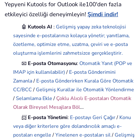
Yepyeni Kutools for Outlook ile100'den fazla
etkileyici özelliği deneyimleyin!
Şimdi indir!
🤖
Kutools AI
:
Gelişmiş yapay zeka teknolojisi
sayesinde e-postalarınızı kolayca yönetir; yanıtlama,
özetleme, optimize etme, uzatma, çeviri ve e-posta
oluşturma işlemlerini zahmetsizce gerçekleştirir.
📧
E-posta Otomasyonu
:
Otomatik Yanıt (POP ve
IMAP için kullanılabilir)
/
E-posta Gönderimini
Zamanla
/
E-posta Gönderirken Kurala Göre Otomatik
CC/BCC
/
Gelişmiş Kurallar ile Otomatik Yönlendirme
/
Selamlama Ekle
/
Çoklu Alıcılı E-postaları Otomatik
Olarak Bireysel Mesajlara Böl
...
📨
E-posta Yönetimi
:
E-postayı Geri Çağır
/
Konu
veya diğer kriterlere göre dolandırıcılık amaçlı e-
postaları engelle
/
Yinelenen e-postaları sil
/
Gelişmiş