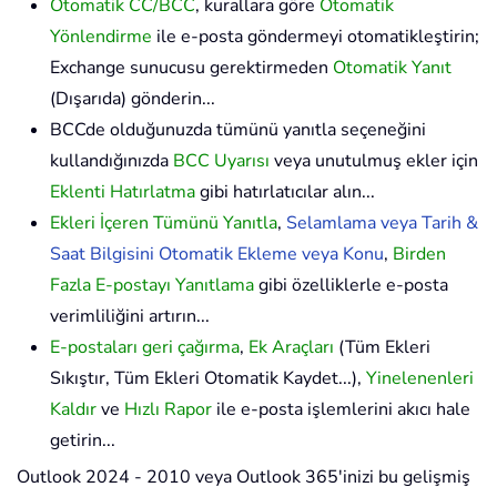
Otomatik CC/BCC
, kurallara göre
Otomatik
Yönlendirme
ile e-posta göndermeyi otomatikleştirin;
Exchange sunucusu gerektirmeden
Otomatik Yanıt
(Dışarıda) gönderin...
BCCde olduğunuzda tümünü yanıtla seçeneğini
kullandığınızda
BCC Uyarısı
veya unutulmuş ekler için
Eklenti Hatırlatma
gibi hatırlatıcılar alın...
Ekleri İçeren Tümünü Yanıtla
,
Selamlama veya Tarih &
Saat Bilgisini Otomatik Ekleme veya Konu
,
Birden
Fazla E-postayı Yanıtlama
gibi özelliklerle e-posta
verimliliğini artırın...
E-postaları geri çağırma
,
Ek Araçları
(Tüm Ekleri
Sıkıştır, Tüm Ekleri Otomatik Kaydet...),
Yinelenenleri
Kaldır
ve
Hızlı Rapor
ile e-posta işlemlerini akıcı hale
getirin...
Outlook 2024 - 2010 veya Outlook 365'inizi bu gelişmiş