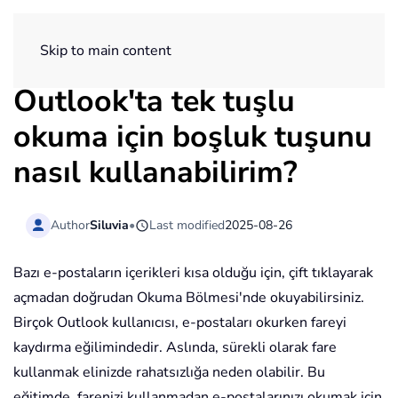
ExtendOffice
Skip to main content
Outlook'ta tek tuşlu
okuma için boşluk tuşunu
nasıl kullanabilirim?
Author
Siluvia
•
Last modified
2025-08-26
Bazı e-postaların içerikleri kısa olduğu için, çift tıklayarak
açmadan doğrudan Okuma Bölmesi'nde okuyabilirsiniz.
Birçok Outlook kullanıcısı, e-postaları okurken fareyi
kaydırma eğilimindedir. Aslında, sürekli olarak fare
kullanmak elinizde rahatsızlığa neden olabilir. Bu
eğitimde, farenizi kullanmadan e-postalarınızı okumak için