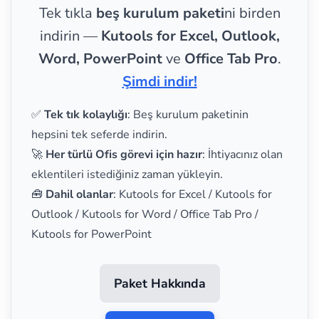
Tek tıkla
beş kurulum paketi
ni birden
indirin —
Kutools for Excel, Outlook,
Word, PowerPoint
ve
Office Tab Pro
.
Şimdi indir!
✅
Tek tık kolaylığı
: Beş kurulum paketinin
hepsini tek seferde indirin.
🚀
Her türlü Ofis görevi için hazır
: İhtiyacınız olan
eklentileri istediğiniz zaman yükleyin.
🧰
Dahil olanlar
: Kutools for Excel / Kutools for
Outlook / Kutools for Word / Office Tab Pro /
Kutools for PowerPoint
Paket Hakkında