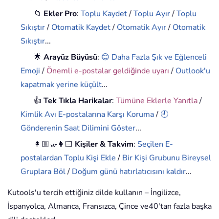
📁
Ekler Pro
:
Toplu Kaydet
/
Toplu Ayır
/
Toplu
Sıkıştır
/
Otomatik Kaydet
/
Otomatik Ayır
/
Otomatik
Sıkıştır
...
🌟
Arayüz Büyüsü
:
😊 Daha Fazla Şık ve Eğlenceli
Emoji
/
Önemli e-postalar geldiğinde uyarı
/
Outlook'u
kapatmak yerine küçült
...
👍
Tek Tıkla Harikalar
:
Tümüne Eklerle Yanıtla
/
Kimlik Avı E-postalarına Karşı Koruma
/
🕘
Gönderenin Saat Dilimini Göster
...
👩🏼‍🤝‍👩🏻
Kişiler & Takvim
:
Seçilen E-
postalardan Toplu Kişi Ekle
/
Bir Kişi Grubunu Bireysel
Gruplara Böl
/
Doğum günü hatırlatıcısını kaldır
...
Kutools'u tercih ettiğiniz dilde kullanın – İngilizce,
İspanyolca, Almanca, Fransızca, Çince ve40'tan fazla başka