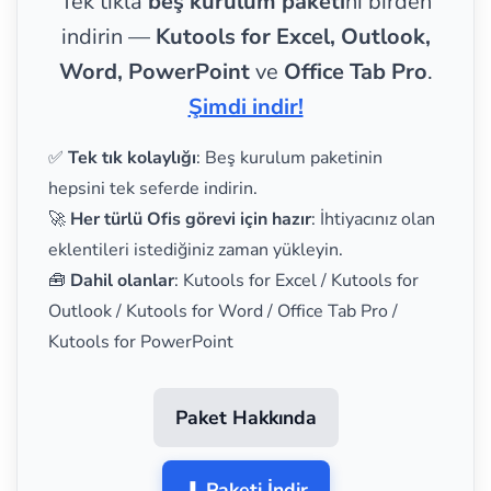
Tek tıkla
beş kurulum paketi
ni birden
indirin —
Kutools for Excel, Outlook,
Word, PowerPoint
ve
Office Tab Pro
.
Şimdi indir!
✅
Tek tık kolaylığı
: Beş kurulum paketinin
hepsini tek seferde indirin.
🚀
Her türlü Ofis görevi için hazır
: İhtiyacınız olan
eklentileri istediğiniz zaman yükleyin.
🧰
Dahil olanlar
: Kutools for Excel / Kutools for
Outlook / Kutools for Word / Office Tab Pro /
Kutools for PowerPoint
Paket Hakkında
⬇ Paketi İndir