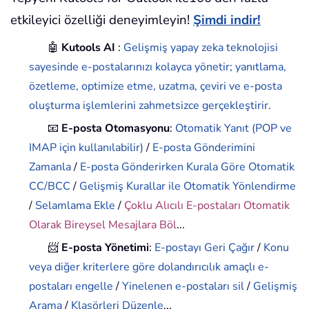
etkileyici özelliği deneyimleyin!
Şimdi indir!
🤖
Kutools AI
:
Gelişmiş yapay zeka teknolojisi
sayesinde e-postalarınızı kolayca yönetir; yanıtlama,
özetleme, optimize etme, uzatma, çeviri ve e-posta
oluşturma işlemlerini zahmetsizce gerçekleştirir.
📧
E-posta Otomasyonu
:
Otomatik Yanıt (POP ve
IMAP için kullanılabilir)
/
E-posta Gönderimini
Zamanla
/
E-posta Gönderirken Kurala Göre Otomatik
CC/BCC
/
Gelişmiş Kurallar ile Otomatik Yönlendirme
/
Selamlama Ekle
/
Çoklu Alıcılı E-postaları Otomatik
Olarak Bireysel Mesajlara Böl
...
📨
E-posta Yönetimi
:
E-postayı Geri Çağır
/
Konu
veya diğer kriterlere göre dolandırıcılık amaçlı e-
postaları engelle
/
Yinelenen e-postaları sil
/
Gelişmiş
Arama
/
Klasörleri Düzenle
...