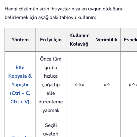
Hangi çözümün sizin ihtiyaçlarınıza en uygun olduğunu
belirlemek için aşağıdaki tabloyu kullanın:
Kullanım
Yöntem
En İyi İçin
Verimlilik
Esnek
Kolaylığı
Önce tüm
Elle
grubu
Kopyala &
hızlıca
Yapıştır
çoğaltıp
⭐⭐⭐
⭐⭐
⭐⭐
(Ctrl + C,
elle
Ctrl + V)
düzenleme
yapmak
Seçili
üyeleri