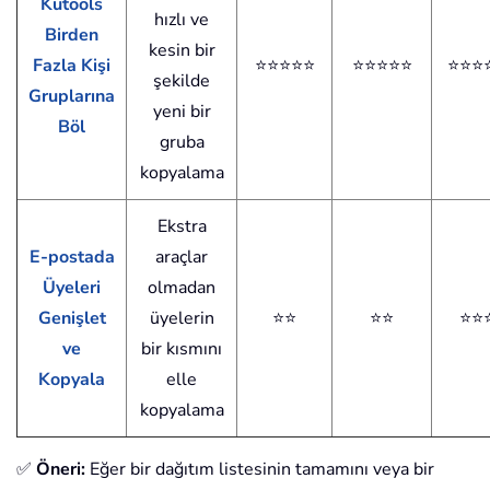
Kutools
hızlı ve
Birden
kesin bir
Fazla Kişi
⭐⭐⭐⭐⭐
⭐⭐⭐⭐⭐
⭐⭐⭐
şekilde
Gruplarına
yeni bir
Böl
gruba
kopyalama
Ekstra
E-postada
araçlar
Üyeleri
olmadan
Genişlet
üyelerin
⭐⭐
⭐⭐
⭐⭐
ve
bir kısmını
Kopyala
elle
kopyalama
✅
Öneri:
Eğer bir dağıtım listesinin tamamını veya bir