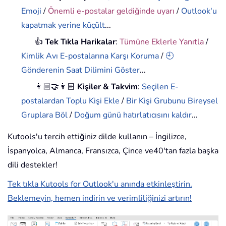
Emoji
/
Önemli e-postalar geldiğinde uyarı
/
Outlook'u
kapatmak yerine küçült
...
👍
Tek Tıkla Harikalar
:
Tümüne Eklerle Yanıtla
/
Kimlik Avı E-postalarına Karşı Koruma
/
🕘
Gönderenin Saat Dilimini Göster
...
👩🏼‍🤝‍👩🏻
Kişiler & Takvim
:
Seçilen E-
postalardan Toplu Kişi Ekle
/
Bir Kişi Grubunu Bireysel
Gruplara Böl
/
Doğum günü hatırlatıcısını kaldır
...
Kutools'u tercih ettiğiniz dilde kullanın – İngilizce,
İspanyolca, Almanca, Fransızca, Çince ve40'tan fazla başka
dili destekler!
Tek tıkla Kutools for Outlook'u anında etkinleştirin.
Beklemeyin, hemen indirin ve verimliliğinizi artırın!