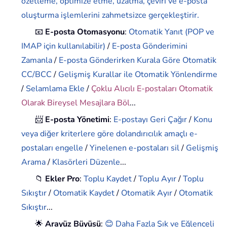
özetleme, optimize etme, uzatma, çeviri ve e-posta
oluşturma işlemlerini zahmetsizce gerçekleştirir.
📧
E-posta Otomasyonu
:
Otomatik Yanıt (POP ve
IMAP için kullanılabilir)
/
E-posta Gönderimini
Zamanla
/
E-posta Gönderirken Kurala Göre Otomatik
CC/BCC
/
Gelişmiş Kurallar ile Otomatik Yönlendirme
/
Selamlama Ekle
/
Çoklu Alıcılı E-postaları Otomatik
Olarak Bireysel Mesajlara Böl
...
📨
E-posta Yönetimi
:
E-postayı Geri Çağır
/
Konu
veya diğer kriterlere göre dolandırıcılık amaçlı e-
postaları engelle
/
Yinelenen e-postaları sil
/
Gelişmiş
Arama
/
Klasörleri Düzenle
...
📁
Ekler Pro
:
Toplu Kaydet
/
Toplu Ayır
/
Toplu
Sıkıştır
/
Otomatik Kaydet
/
Otomatik Ayır
/
Otomatik
Sıkıştır
...
🌟
Arayüz Büyüsü
:
😊 Daha Fazla Şık ve Eğlenceli