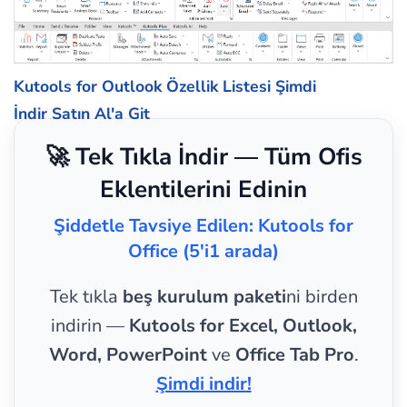
Kutools for Outlook Özellik Listesi
Şimdi
İndir
Satın Al'a Git
🚀 Tek Tıkla İndir — Tüm Ofis
Eklentilerini Edinin
Şiddetle Tavsiye Edilen: Kutools for
Office (5'i1 arada)
Tek tıkla
beş kurulum paketi
ni birden
indirin —
Kutools for Excel, Outlook,
Word, PowerPoint
ve
Office Tab Pro
.
Şimdi indir!