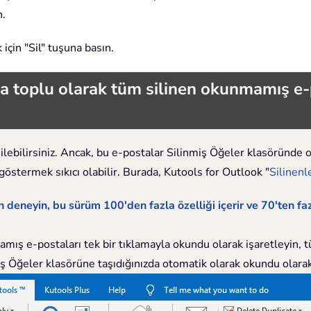
n.
çin "Sil" tuşuna basın.
a toplu olarak tüm silinen okunmamış e-
ebilirsiniz. Ancak, bu e-postalar Silinmiş Öğeler klasöründe
östermek sıkıcı olabilir. Burada, Kutools for Outlook "
Silinenl
eneyin, bu sürüm 100'den fazla özelliği içerir ve 70'ten faz
ış e-postaları tek bir tıklamayla okundu olarak işaretleyin, tü
ş Öğeler klasörüne taşıdığınızda otomatik olarak okundu olarak