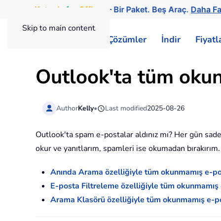
Kutools
for
Office
— Bir Paket. Beş Araç.
Daha Fa
Skip to main content
ExtendOffice
Çözümler
İndir
Fiyat
Outlook'ta tüm okun
Author
Kelly
•
Last modified
2025-08-26
Outlook'ta spam e-postalar aldınız mı? Her gün sadec
okur ve yanıtlarım, spamleri ise okumadan bırakırı
Anında Arama özelliğiyle tüm okunmamış e-pos
E-posta Filtreleme özelliğiyle tüm okunmamış 
Arama Klasörü özelliğiyle tüm okunmamış e-po