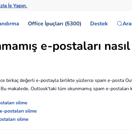
zla İş Yapın.
landırma
Office İpuçları (5300)
Destek
Ar
mamış e-postaları nasıl 
e birkaç değerli e-postayla birlikte yüzlerce spam e-posta Out
m. Bu makalede, Outlook'taki tüm okunmamış spam e-postaları k
taları silme
e-postaları silme
staları silme