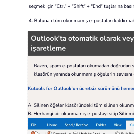
seçmek için "Ctrl" + "Shift" + "End" tuşlarına bası
4. Bulunan tüm okunmamış e-postaları kaldırmak i
Outlook'ta otomatik olarak vey
işaretleme
Bazen, spam e-postaları okumadan doğrudan sil
klasörün yanında okunmamış öğelerin sayısını g
Kutools for Outlook'un ücretsiz sürümünü hemen d
A. Silinen öğeler klasöründeki tüm silinen okunmam
B. Herhangi bir okunmamış e-postayı silip Silinmi