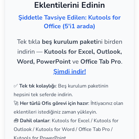
Eklentilerini Edinin
Şiddetle Tavsiye Edilen: Kutools for
Office (5'i1 arada)
Tek tıkla
beş kurulum paketi
ni birden
indirin —
Kutools for Excel, Outlook,
Word, PowerPoint
ve
Office Tab Pro
.
Şimdi indir!
✅
Tek tık kolaylığı
: Beş kurulum paketinin
hepsini tek seferde indirin.
🚀
Her türlü Ofis görevi için hazır
: İhtiyacınız olan
eklentileri istediğiniz zaman yükleyin.
🧰
Dahil olanlar
: Kutools for Excel / Kutools for
Outlook / Kutools for Word / Office Tab Pro /
Kutools for PowerPoint