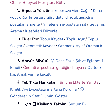
Olarak Bireysel Mesajlara Böl
...
📨
E-posta Yönetimi
:
E-postayı Geri Çağır
/
Konu
veya diğer kriterlere göre dolandırıcılık amaçlı e-
postaları engelle
/
Yinelenen e-postaları sil
/
Gelişmiş
Arama
/
Klasörleri Düzenle
...
📁
Ekler Pro
:
Toplu Kaydet
/
Toplu Ayır
/
Toplu
Sıkıştır
/
Otomatik Kaydet
/
Otomatik Ayır
/
Otomatik
Sıkıştır
...
🌟
Arayüz Büyüsü
:
😊 Daha Fazla Şık ve Eğlenceli
Emoji
/
Önemli e-postalar geldiğinde uyarı
/
Outlook'u
kapatmak yerine küçült
...
👍
Tek Tıkla Harikalar
:
Tümüne Eklerle Yanıtla
/
Kimlik Avı E-postalarına Karşı Koruma
/
🕘
Gönderenin Saat Dilimini Göster
...
👩🏼‍🤝‍👩🏻
Kişiler & Takvim
:
Seçilen E-