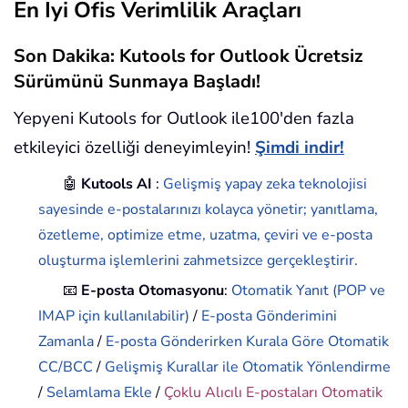
En İyi Ofis Verimlilik Araçları
Son Dakika: Kutools for Outlook Ücretsiz
Sürümünü Sunmaya Başladı!
Yepyeni Kutools for Outlook ile100'den fazla
etkileyici özelliği deneyimleyin!
Şimdi indir!
🤖
Kutools AI
:
Gelişmiş yapay zeka teknolojisi
sayesinde e-postalarınızı kolayca yönetir; yanıtlama,
özetleme, optimize etme, uzatma, çeviri ve e-posta
oluşturma işlemlerini zahmetsizce gerçekleştirir.
📧
E-posta Otomasyonu
:
Otomatik Yanıt (POP ve
IMAP için kullanılabilir)
/
E-posta Gönderimini
Zamanla
/
E-posta Gönderirken Kurala Göre Otomatik
CC/BCC
/
Gelişmiş Kurallar ile Otomatik Yönlendirme
/
Selamlama Ekle
/
Çoklu Alıcılı E-postaları Otomatik