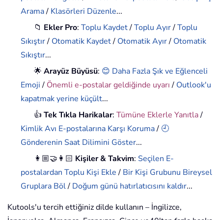
Arama
/
Klasörleri Düzenle
...
📁
Ekler Pro
:
Toplu Kaydet
/
Toplu Ayır
/
Toplu
Sıkıştır
/
Otomatik Kaydet
/
Otomatik Ayır
/
Otomatik
Sıkıştır
...
🌟
Arayüz Büyüsü
:
😊 Daha Fazla Şık ve Eğlenceli
Emoji
/
Önemli e-postalar geldiğinde uyarı
/
Outlook'u
kapatmak yerine küçült
...
👍
Tek Tıkla Harikalar
:
Tümüne Eklerle Yanıtla
/
Kimlik Avı E-postalarına Karşı Koruma
/
🕘
Gönderenin Saat Dilimini Göster
...
👩🏼‍🤝‍👩🏻
Kişiler & Takvim
:
Seçilen E-
postalardan Toplu Kişi Ekle
/
Bir Kişi Grubunu Bireysel
Gruplara Böl
/
Doğum günü hatırlatıcısını kaldır
...
Kutools'u tercih ettiğiniz dilde kullanın – İngilizce,