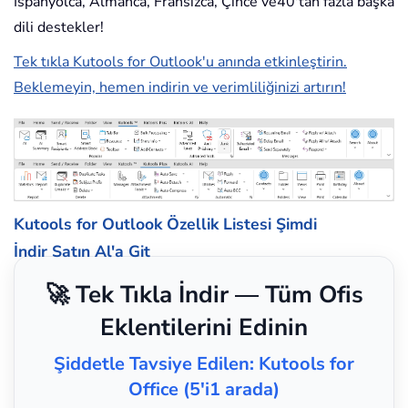
İspanyolca, Almanca, Fransızca, Çince ve40'tan fazla başka
dili destekler!
Tek tıkla Kutools for Outlook'u anında etkinleştirin.
Beklemeyin, hemen indirin ve verimliliğinizi artırın!
Kutools for Outlook Özellik Listesi
Şimdi
İndir
Satın Al'a Git
🚀 Tek Tıkla İndir — Tüm Ofis
Eklentilerini Edinin
Şiddetle Tavsiye Edilen: Kutools for
Office (5'i1 arada)