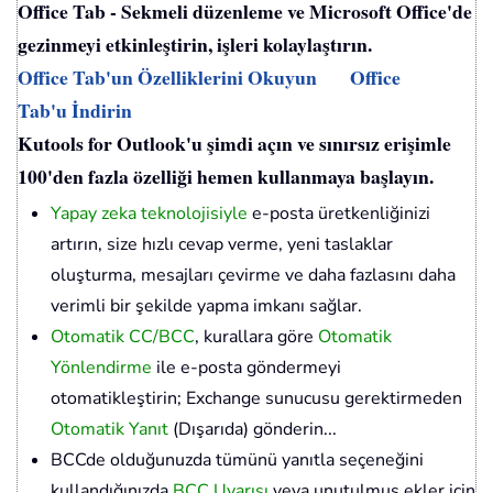
Office Tab - Sekmeli düzenleme ve Microsoft Office'de
gezinmeyi etkinleştirin, işleri kolaylaştırın.
Office Tab'un Özelliklerini Okuyun
Office
Tab'u İndirin
Kutools for Outlook'u şimdi açın ve sınırsız erişimle
100'den fazla özelliği hemen kullanmaya başlayın.
Yapay zeka teknolojisiyle
e-posta üretkenliğinizi
artırın, size hızlı cevap verme, yeni taslaklar
oluşturma, mesajları çevirme ve daha fazlasını daha
verimli bir şekilde yapma imkanı sağlar.
Otomatik CC/BCC
, kurallara göre
Otomatik
Yönlendirme
ile e-posta göndermeyi
otomatikleştirin; Exchange sunucusu gerektirmeden
Otomatik Yanıt
(Dışarıda) gönderin...
BCCde olduğunuzda tümünü yanıtla seçeneğini
kullandığınızda
BCC Uyarısı
veya unutulmuş ekler için