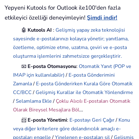
Yepyeni Kutools for Outlook ile100'den fazla
etkileyici özelliği deneyimleyin!
Şimdi indir!
🤖
Kutools AI
:
Gelişmiş yapay zeka teknolojisi
sayesinde e-postalarınızı kolayca yönetir; yanıtlama,
özetleme, optimize etme, uzatma, çeviri ve e-posta
oluşturma işlemlerini zahmetsizce gerçekleştirir.
📧
E-posta Otomasyonu
:
Otomatik Yanıt (POP ve
IMAP için kullanılabilir)
/
E-posta Gönderimini
Zamanla
/
E-posta Gönderirken Kurala Göre Otomatik
CC/BCC
/
Gelişmiş Kurallar ile Otomatik Yönlendirme
/
Selamlama Ekle
/
Çoklu Alıcılı E-postaları Otomatik
Olarak Bireysel Mesajlara Böl
...
📨
E-posta Yönetimi
:
E-postayı Geri Çağır
/
Konu
veya diğer kriterlere göre dolandırıcılık amaçlı e-
postaları engelle
/
Yinelenen e-postaları sil
/
Gelişmiş