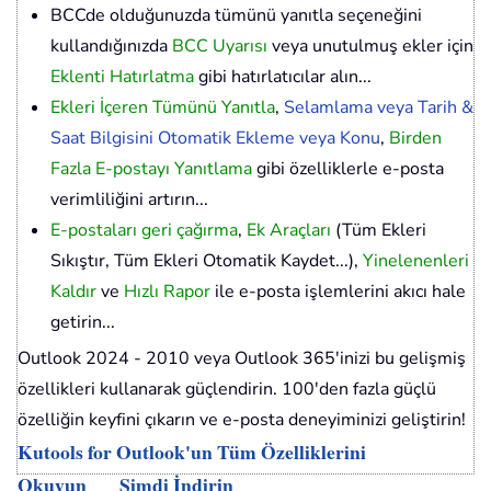
BCCde olduğunuzda tümünü yanıtla seçeneğini
kullandığınızda
BCC Uyarısı
veya unutulmuş ekler için
Eklenti Hatırlatma
gibi hatırlatıcılar alın...
Ekleri İçeren Tümünü Yanıtla
,
Selamlama veya Tarih &
Saat Bilgisini Otomatik Ekleme veya Konu
,
Birden
Fazla E-postayı Yanıtlama
gibi özelliklerle e-posta
verimliliğini artırın...
E-postaları geri çağırma
,
Ek Araçları
(Tüm Ekleri
Sıkıştır, Tüm Ekleri Otomatik Kaydet...),
Yinelenenleri
Kaldır
ve
Hızlı Rapor
ile e-posta işlemlerini akıcı hale
getirin...
Outlook 2024 - 2010 veya Outlook 365'inizi bu gelişmiş
özellikleri kullanarak güçlendirin. 100'den fazla güçlü
özelliğin keyfini çıkarın ve e-posta deneyiminizi geliştirin!
Kutools for Outlook'un Tüm Özelliklerini
Okuyun
Şimdi İndirin