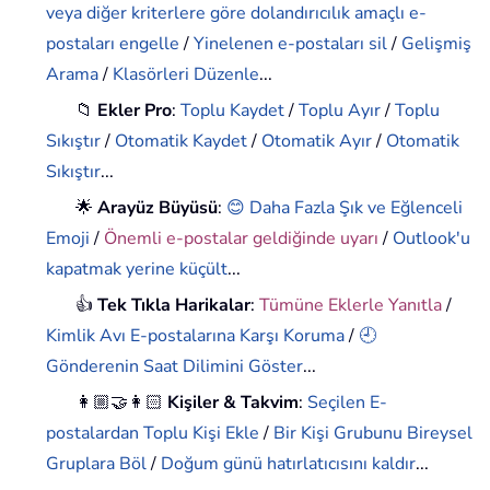
veya diğer kriterlere göre dolandırıcılık amaçlı e-
postaları engelle
/
Yinelenen e-postaları sil
/
Gelişmiş
Arama
/
Klasörleri Düzenle
...
📁
Ekler Pro
:
Toplu Kaydet
/
Toplu Ayır
/
Toplu
Sıkıştır
/
Otomatik Kaydet
/
Otomatik Ayır
/
Otomatik
Sıkıştır
...
🌟
Arayüz Büyüsü
:
😊 Daha Fazla Şık ve Eğlenceli
Emoji
/
Önemli e-postalar geldiğinde uyarı
/
Outlook'u
kapatmak yerine küçült
...
👍
Tek Tıkla Harikalar
:
Tümüne Eklerle Yanıtla
/
Kimlik Avı E-postalarına Karşı Koruma
/
🕘
Gönderenin Saat Dilimini Göster
...
👩🏼‍🤝‍👩🏻
Kişiler & Takvim
:
Seçilen E-
postalardan Toplu Kişi Ekle
/
Bir Kişi Grubunu Bireysel
Gruplara Böl
/
Doğum günü hatırlatıcısını kaldır
...