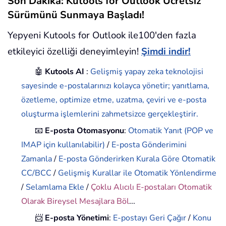
Son Dakika: Kutools for Outlook Ücretsiz
Sürümünü Sunmaya Başladı!
Yepyeni Kutools for Outlook ile100'den fazla
etkileyici özelliği deneyimleyin!
Şimdi indir!
🤖
Kutools AI
:
Gelişmiş yapay zeka teknolojisi
sayesinde e-postalarınızı kolayca yönetir; yanıtlama,
özetleme, optimize etme, uzatma, çeviri ve e-posta
oluşturma işlemlerini zahmetsizce gerçekleştirir.
📧
E-posta Otomasyonu
:
Otomatik Yanıt (POP ve
IMAP için kullanılabilir)
/
E-posta Gönderimini
Zamanla
/
E-posta Gönderirken Kurala Göre Otomatik
CC/BCC
/
Gelişmiş Kurallar ile Otomatik Yönlendirme
/
Selamlama Ekle
/
Çoklu Alıcılı E-postaları Otomatik
Olarak Bireysel Mesajlara Böl
...
📨
E-posta Yönetimi
:
E-postayı Geri Çağır
/
Konu