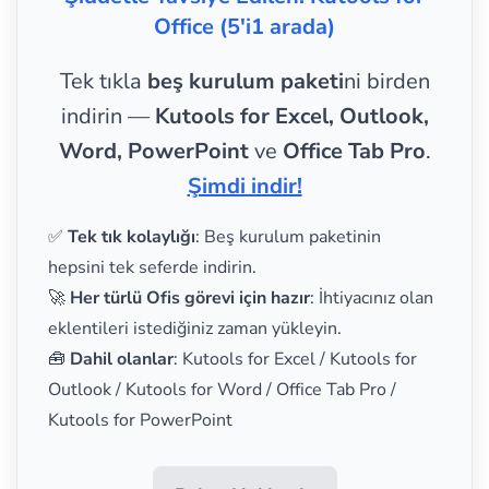
Office (5'i1 arada)
Tek tıkla
beş kurulum paketi
ni birden
indirin —
Kutools for Excel, Outlook,
Word, PowerPoint
ve
Office Tab Pro
.
Şimdi indir!
✅
Tek tık kolaylığı
: Beş kurulum paketinin
hepsini tek seferde indirin.
🚀
Her türlü Ofis görevi için hazır
: İhtiyacınız olan
eklentileri istediğiniz zaman yükleyin.
🧰
Dahil olanlar
: Kutools for Excel / Kutools for
Outlook / Kutools for Word / Office Tab Pro /
Kutools for PowerPoint