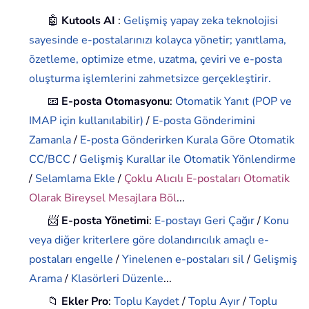
🤖
Kutools AI
:
Gelişmiş yapay zeka teknolojisi
sayesinde e-postalarınızı kolayca yönetir; yanıtlama,
özetleme, optimize etme, uzatma, çeviri ve e-posta
oluşturma işlemlerini zahmetsizce gerçekleştirir.
📧
E-posta Otomasyonu
:
Otomatik Yanıt (POP ve
IMAP için kullanılabilir)
/
E-posta Gönderimini
Zamanla
/
E-posta Gönderirken Kurala Göre Otomatik
CC/BCC
/
Gelişmiş Kurallar ile Otomatik Yönlendirme
/
Selamlama Ekle
/
Çoklu Alıcılı E-postaları Otomatik
Olarak Bireysel Mesajlara Böl
...
📨
E-posta Yönetimi
:
E-postayı Geri Çağır
/
Konu
veya diğer kriterlere göre dolandırıcılık amaçlı e-
postaları engelle
/
Yinelenen e-postaları sil
/
Gelişmiş
Arama
/
Klasörleri Düzenle
...
📁
Ekler Pro
:
Toplu Kaydet
/
Toplu Ayır
/
Toplu