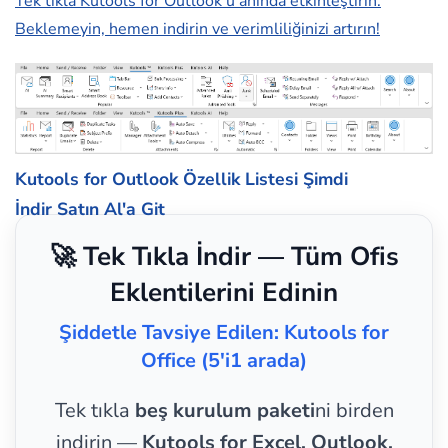
Tek tıkla Kutools for Outlook'u anında etkinleştirin.
Beklemeyin, hemen indirin ve verimliliğinizi artırın!
Kutools for Outlook Özellik Listesi
Şimdi
İndir
Satın Al'a Git
🚀 Tek Tıkla İndir — Tüm Ofis
Eklentilerini Edinin
Şiddetle Tavsiye Edilen: Kutools for
Office (5'i1 arada)
Tek tıkla
beş kurulum paketi
ni birden
indirin —
Kutools for Excel, Outlook,