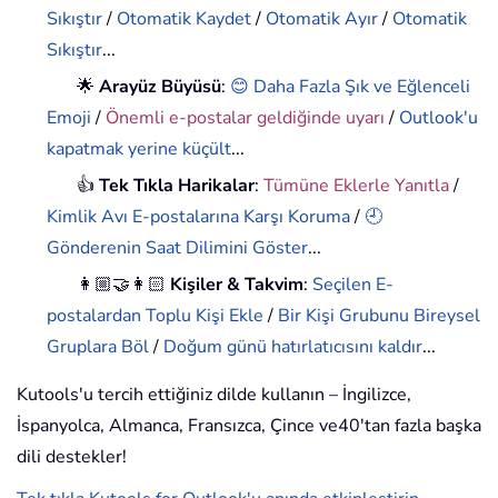
Sıkıştır
/
Otomatik Kaydet
/
Otomatik Ayır
/
Otomatik
Sıkıştır
...
🌟
Arayüz Büyüsü
:
😊 Daha Fazla Şık ve Eğlenceli
Emoji
/
Önemli e-postalar geldiğinde uyarı
/
Outlook'u
kapatmak yerine küçült
...
👍
Tek Tıkla Harikalar
:
Tümüne Eklerle Yanıtla
/
Kimlik Avı E-postalarına Karşı Koruma
/
🕘
Gönderenin Saat Dilimini Göster
...
👩🏼‍🤝‍👩🏻
Kişiler & Takvim
:
Seçilen E-
postalardan Toplu Kişi Ekle
/
Bir Kişi Grubunu Bireysel
Gruplara Böl
/
Doğum günü hatırlatıcısını kaldır
...
Kutools'u tercih ettiğiniz dilde kullanın – İngilizce,
İspanyolca, Almanca, Fransızca, Çince ve40'tan fazla başka
dili destekler!