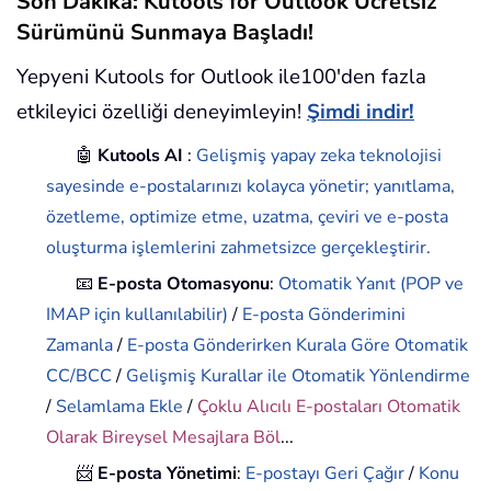
Son Dakika: Kutools for Outlook Ücretsiz
Sürümünü Sunmaya Başladı!
Yepyeni Kutools for Outlook ile100'den fazla
etkileyici özelliği deneyimleyin!
Şimdi indir!
🤖
Kutools AI
:
Gelişmiş yapay zeka teknolojisi
sayesinde e-postalarınızı kolayca yönetir; yanıtlama,
özetleme, optimize etme, uzatma, çeviri ve e-posta
oluşturma işlemlerini zahmetsizce gerçekleştirir.
📧
E-posta Otomasyonu
:
Otomatik Yanıt (POP ve
IMAP için kullanılabilir)
/
E-posta Gönderimini
Zamanla
/
E-posta Gönderirken Kurala Göre Otomatik
CC/BCC
/
Gelişmiş Kurallar ile Otomatik Yönlendirme
/
Selamlama Ekle
/
Çoklu Alıcılı E-postaları Otomatik
Olarak Bireysel Mesajlara Böl
...
📨
E-posta Yönetimi
:
E-postayı Geri Çağır
/
Konu