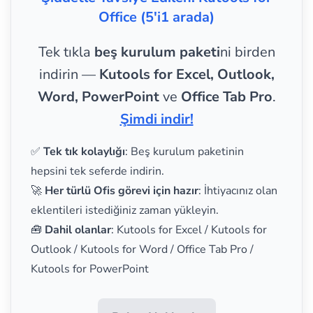
Office (5'i1 arada)
Tek tıkla
beş kurulum paketi
ni birden
indirin —
Kutools for Excel, Outlook,
Word, PowerPoint
ve
Office Tab Pro
.
Şimdi indir!
✅
Tek tık kolaylığı
: Beş kurulum paketinin
hepsini tek seferde indirin.
🚀
Her türlü Ofis görevi için hazır
: İhtiyacınız olan
eklentileri istediğiniz zaman yükleyin.
🧰
Dahil olanlar
: Kutools for Excel / Kutools for
Outlook / Kutools for Word / Office Tab Pro /
Kutools for PowerPoint