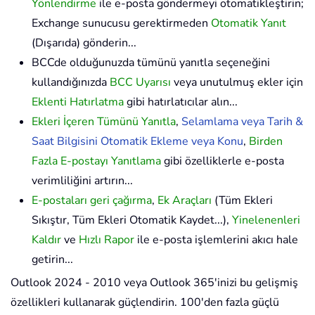
Yönlendirme
ile e-posta göndermeyi otomatikleştirin;
Exchange sunucusu gerektirmeden
Otomatik Yanıt
(Dışarıda) gönderin...
BCCde olduğunuzda tümünü yanıtla seçeneğini
kullandığınızda
BCC Uyarısı
veya unutulmuş ekler için
Eklenti Hatırlatma
gibi hatırlatıcılar alın...
Ekleri İçeren Tümünü Yanıtla
,
Selamlama veya Tarih &
Saat Bilgisini Otomatik Ekleme veya Konu
,
Birden
Fazla E-postayı Yanıtlama
gibi özelliklerle e-posta
verimliliğini artırın...
E-postaları geri çağırma
,
Ek Araçları
(Tüm Ekleri
Sıkıştır, Tüm Ekleri Otomatik Kaydet...),
Yinelenenleri
Kaldır
ve
Hızlı Rapor
ile e-posta işlemlerini akıcı hale
getirin...
Outlook 2024 - 2010 veya Outlook 365'inizi bu gelişmiş
özellikleri kullanarak güçlendirin. 100'den fazla güçlü