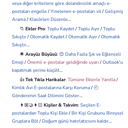
veya diğer kriterlere göre dolandırıcılık amaçlı e-
postaları engelle
/
Yinelenen e-postaları sil
/
Gelişmiş
Arama
/
Klasörleri Düzenle
...
📁
Ekler Pro
:
Toplu Kaydet
/
Toplu Ayır
/
Toplu
Sıkıştır
/
Otomatik Kaydet
/
Otomatik Ayır
/
Otomatik
Sıkıştır
...
🌟
Arayüz Büyüsü
:
😊 Daha Fazla Şık ve Eğlenceli
Emoji
/
Önemli e-postalar geldiğinde uyarı
/
Outlook'u
kapatmak yerine küçült
...
👍
Tek Tıkla Harikalar
:
Tümüne Eklerle Yanıtla
/
Kimlik Avı E-postalarına Karşı Koruma
/
🕘
Gönderenin Saat Dilimini Göster
...
👩🏼‍🤝‍👩🏻
Kişiler & Takvim
:
Seçilen E-
postalardan Toplu Kişi Ekle
/
Bir Kişi Grubunu Bireysel
Gruplara Böl
/
Doğum günü hatırlatıcısını kaldır
...