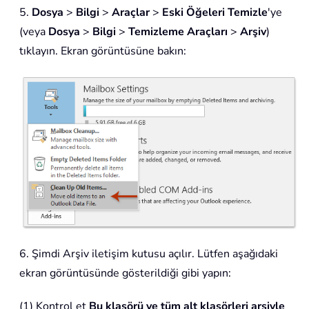
5.
Dosya
>
Bilgi
>
Araçlar
>
Eski Öğeleri Temizle
'ye
(veya
Dosya
>
Bilgi
>
Temizleme Araçları
>
Arşiv
)
tıklayın. Ekran görüntüsüne bakın:
6. Şimdi Arşiv iletişim kutusu açılır. Lütfen aşağıdaki
ekran görüntüsünde gösterildiği gibi yapın:
(1) Kontrol et
Bu klasörü ve tüm alt klasörleri arşivle