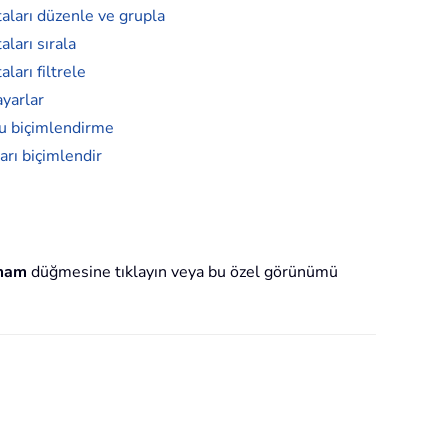
aları düzenle ve grupla
ları sırala
ları filtrele
ayarlar
lu biçimlendirme
arı biçimlendir
mam
düğmesine tıklayın veya bu özel görünümü