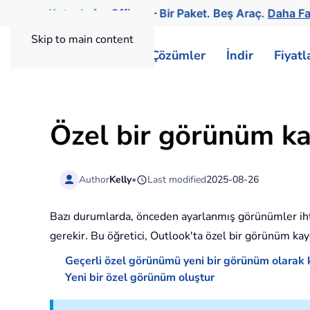
Kutools
for
Office
— Bir Paket. Beş Araç.
Daha Fa
Skip to main content
ExtendOffice
Çözümler
İndir
Fiyat
Özel bir görünüm k
Author
Kelly
•
Last modified
2025-08-26
Bazı durumlarda, önceden ayarlanmış görünümler ihtiy
gerekir. Bu öğretici, Outlook'ta özel bir görünüm kay
Geçerli özel görünümü yeni bir görünüm olarak
Yeni bir özel görünüm oluştur