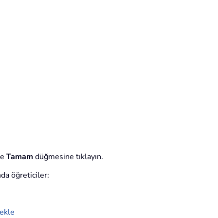
ve
Tamam
düğmesine tıklayın.
a öğreticiler:
 ekle