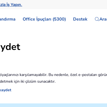
zla İş Yapın.
landırma
Office İpuçları (5300)
Destek
Ar
aydet
açlarınızı karşılamayabilir. Bu nedenle, özel e-postaları gör
detmek için iki çözüm sunacaktır.
 kaydet